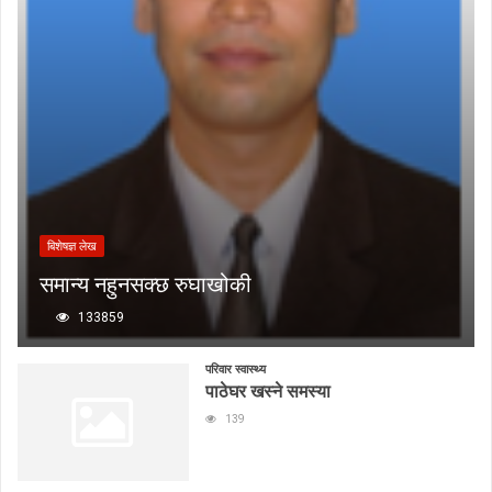
बिशेषज्ञ लेख
समान्य नहुनसक्छ रुघाखोकी
133859
परिवार स्वास्थ्य
पाठेघर खस्ने समस्या
139