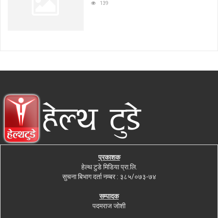
139
प्रकाशक
हेल्थ टुडे मिडिया प्रा.लि.
सुचना बिभाग दर्ता नम्बर : ३८५/०७३-७४
सम्पादक
पदमराज जोशी