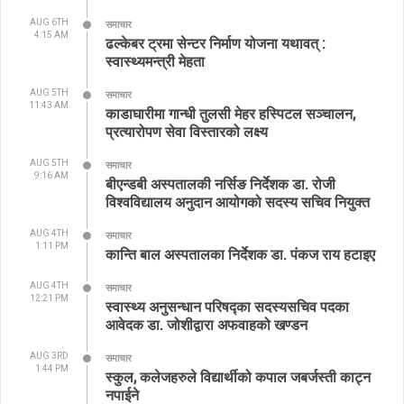
AUG 6TH
समाचार
4:15 AM
ढल्केबर ट्रमा सेन्टर निर्माण योजना यथावत् :
स्वास्थ्यमन्त्री मेहता
AUG 5TH
समाचार
11:43 AM
काडाघारीमा गान्धी तुलसी मेहर हस्पिटल सञ्चालन,
प्रत्यारोपण सेवा विस्तारको लक्ष्य
AUG 5TH
समाचार
9:16 AM
बीएन्डबी अस्पतालकी नर्सिङ निर्देशक डा. रोजी
विश्वविद्यालय अनुदान आयोगको सदस्य सचिव नियुक्त
AUG 4TH
समाचार
1:11 PM
कान्ति बाल अस्पतालका निर्देशक डा. पंकज राय हटाइए
AUG 4TH
समाचार
12:21 PM
स्वास्थ्य अनुसन्धान परिषद्का सदस्यसचिव पदका
आवेदक डा. जोशीद्वारा अफवाहको खण्डन
AUG 3RD
समाचार
1:44 PM
स्कुल, कलेजहरुले विद्यार्थीको कपाल जबर्जस्ती काट्न
नपाईने