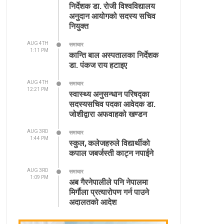
निर्देशक डा. रोजी विश्वविद्यालय
अनुदान आयोगको सदस्य सचिव
नियुक्त
AUG 4TH
समाचार
1:11 PM
कान्ति बाल अस्पतालका निर्देशक
डा. पंकज राय हटाइए
AUG 4TH
समाचार
12:21 PM
स्वास्थ्य अनुसन्धान परिषद्का
सदस्यसचिव पदका आवेदक डा.
जोशीद्वारा अफवाहको खण्डन
AUG 3RD
समाचार
1:44 PM
स्कुल, कलेजहरुले विद्यार्थीको
कपाल जबर्जस्ती काट्न नपाईने
AUG 3RD
समाचार
1:09 PM
अब गैरनेपालीले पनि नेपालमा
मिर्गौला प्रत्यारोपण गर्न पाउने
अदालतको आदेश