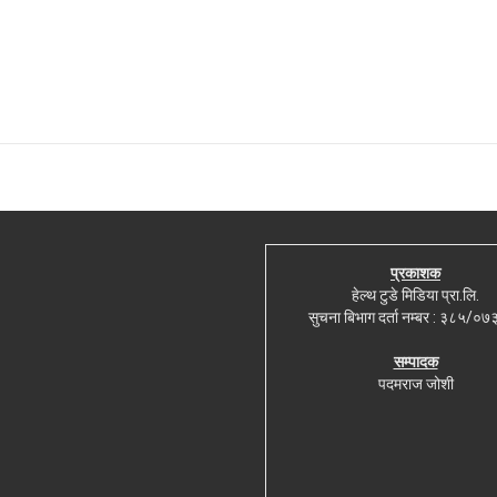
प्रकाशक
हेल्थ टुडे मिडिया प्रा.लि.
सुचना बिभाग दर्ता नम्बर : ३८५/०
सम्पादक
पदमराज जोशी