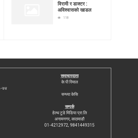
विरामी र डाक्टर :
अविश्वासको खाडल
118
समाचारदाता
के.पी रिमाल
७३-७४
सन्ध्या केसि
सम्पर्क
हेल्थ टुडे मिडिया प्रा.लि
अनामनगर, काठमाडौ
01-4212972, 9841449315