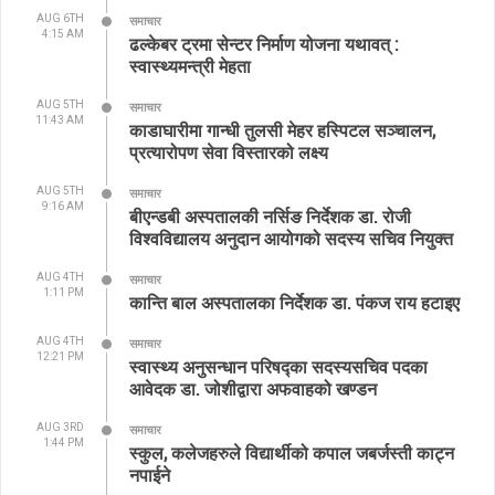
AUG 6TH
समाचार
4:15 AM
ढल्केबर ट्रमा सेन्टर निर्माण योजना यथावत् :
स्वास्थ्यमन्त्री मेहता
AUG 5TH
समाचार
11:43 AM
काडाघारीमा गान्धी तुलसी मेहर हस्पिटल सञ्चालन,
प्रत्यारोपण सेवा विस्तारको लक्ष्य
AUG 5TH
समाचार
9:16 AM
बीएन्डबी अस्पतालकी नर्सिङ निर्देशक डा. रोजी
विश्वविद्यालय अनुदान आयोगको सदस्य सचिव नियुक्त
AUG 4TH
समाचार
1:11 PM
कान्ति बाल अस्पतालका निर्देशक डा. पंकज राय हटाइए
AUG 4TH
समाचार
12:21 PM
स्वास्थ्य अनुसन्धान परिषद्का सदस्यसचिव पदका
आवेदक डा. जोशीद्वारा अफवाहको खण्डन
AUG 3RD
समाचार
1:44 PM
स्कुल, कलेजहरुले विद्यार्थीको कपाल जबर्जस्ती काट्न
नपाईने