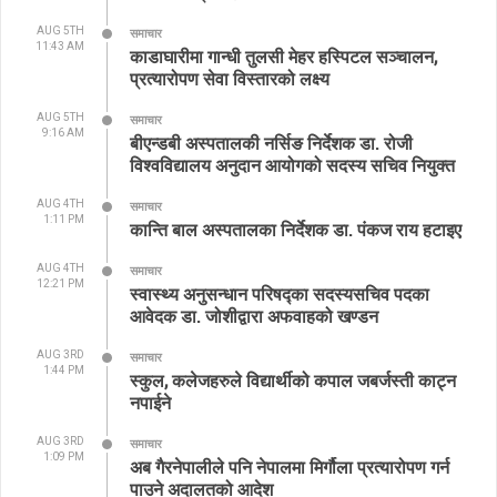
AUG 5TH
समाचार
11:43 AM
काडाघारीमा गान्धी तुलसी मेहर हस्पिटल सञ्चालन,
प्रत्यारोपण सेवा विस्तारको लक्ष्य
AUG 5TH
समाचार
9:16 AM
बीएन्डबी अस्पतालकी नर्सिङ निर्देशक डा. रोजी
विश्वविद्यालय अनुदान आयोगको सदस्य सचिव नियुक्त
AUG 4TH
समाचार
1:11 PM
कान्ति बाल अस्पतालका निर्देशक डा. पंकज राय हटाइए
AUG 4TH
समाचार
12:21 PM
स्वास्थ्य अनुसन्धान परिषद्का सदस्यसचिव पदका
आवेदक डा. जोशीद्वारा अफवाहको खण्डन
AUG 3RD
समाचार
1:44 PM
स्कुल, कलेजहरुले विद्यार्थीको कपाल जबर्जस्ती काट्न
नपाईने
AUG 3RD
समाचार
1:09 PM
अब गैरनेपालीले पनि नेपालमा मिर्गौला प्रत्यारोपण गर्न
पाउने अदालतको आदेश