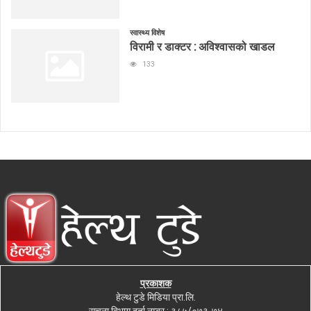
स्वास्थ्य विशेष
विरामी र डाक्टर : अविश्वासको खाडल
133
प्रकाशक
हेल्थ टुडे मिडिया प्रा.लि.