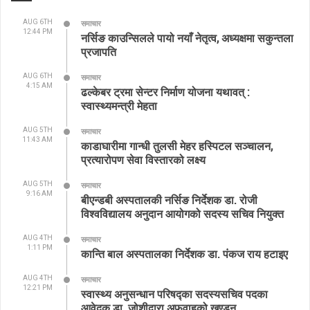
AUG 6TH
समाचार
12:44 PM
नर्सिङ काउन्सिलले पायो नयाँ नेतृत्व, अध्यक्षमा सकुन्तला
प्रजापति
AUG 6TH
समाचार
4:15 AM
ढल्केबर ट्रमा सेन्टर निर्माण योजना यथावत् :
स्वास्थ्यमन्त्री मेहता
AUG 5TH
समाचार
11:43 AM
काडाघारीमा गान्धी तुलसी मेहर हस्पिटल सञ्चालन,
प्रत्यारोपण सेवा विस्तारको लक्ष्य
AUG 5TH
समाचार
9:16 AM
बीएन्डबी अस्पतालकी नर्सिङ निर्देशक डा. रोजी
विश्वविद्यालय अनुदान आयोगको सदस्य सचिव नियुक्त
AUG 4TH
समाचार
1:11 PM
कान्ति बाल अस्पतालका निर्देशक डा. पंकज राय हटाइए
AUG 4TH
समाचार
12:21 PM
स्वास्थ्य अनुसन्धान परिषद्का सदस्यसचिव पदका
आवेदक डा. जोशीद्वारा अफवाहको खण्डन