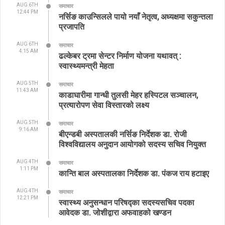
AUG 6TH
समाचार
12:44 PM
नर्सिङ काउन्सिलले पायो नयाँ नेतृत्व, अध्यक्षमा सकुन्तला
प्रजापति
AUG 6TH
समाचार
4:15 AM
ढल्केबर ट्रमा सेन्टर निर्माण योजना यथावत् :
स्वास्थ्यमन्त्री मेहता
AUG 5TH
समाचार
11:43 AM
काडाघारीमा गान्धी तुलसी मेहर हस्पिटल सञ्चालन,
प्रत्यारोपण सेवा विस्तारको लक्ष्य
AUG 5TH
समाचार
9:16 AM
बीएन्डबी अस्पतालकी नर्सिङ निर्देशक डा. रोजी
विश्वविद्यालय अनुदान आयोगको सदस्य सचिव नियुक्त
AUG 4TH
समाचार
1:11 PM
कान्ति बाल अस्पतालका निर्देशक डा. पंकज राय हटाइए
AUG 4TH
समाचार
12:21 PM
स्वास्थ्य अनुसन्धान परिषद्का सदस्यसचिव पदका
आवेदक डा. जोशीद्वारा अफवाहको खण्डन