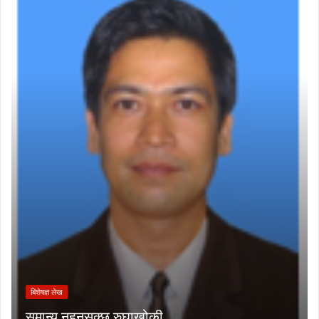
बिशेषज्ञ लेख
समान्य नहुनसक्छ रुघाखोकी