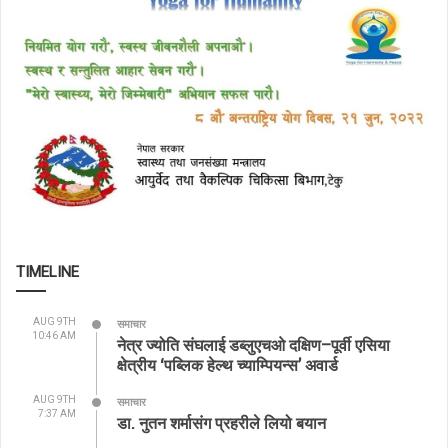
TIMELINE
AUG 9TH
समाचार
10:46 AM
नेत्र ज्योति संघलाई डब्लुएचओ दक्षिण–पूर्वी एसिया
क्षेत्रीय ‘पब्लिक हेल्थ च्याम्पियन्स’ अवार्ड
AUG 9TH
समाचार
7:37 AM
डा. नुतन शर्मासंग प्रहरीले लियो बयान