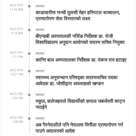
AUG 5TH
समाचार
11:43 AM
काडाघारीमा गान्धी तुलसी मेहर हस्पिटल सञ्चालन,
प्रत्यारोपण सेवा विस्तारको लक्ष्य
AUG 5TH
समाचार
9:16 AM
बीएन्डबी अस्पतालकी नर्सिङ निर्देशक डा. रोजी
विश्वविद्यालय अनुदान आयोगको सदस्य सचिव नियुक्त
AUG 4TH
समाचार
1:11 PM
कान्ति बाल अस्पतालका निर्देशक डा. पंकज राय हटाइए
AUG 4TH
समाचार
12:21 PM
स्वास्थ्य अनुसन्धान परिषद्का सदस्यसचिव पदका
आवेदक डा. जोशीद्वारा अफवाहको खण्डन
AUG 3RD
समाचार
1:44 PM
स्कुल, कलेजहरुले विद्यार्थीको कपाल जबर्जस्ती काट्न
नपाईने
AUG 3RD
समाचार
1:09 PM
अब गैरनेपालीले पनि नेपालमा मिर्गौला प्रत्यारोपण गर्न
पाउने अदालतको आदेश