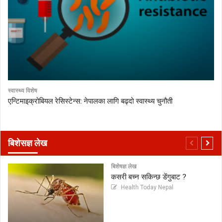
स्वास्थ्य विशेष
एन्टिमाइक्रोबियल रेसिस्टेन्स: नेपालका लागि बढ्दो स्वास्थ्य चुनौती
बिशेसज्ञ लेख
बिशेषज्ञ लेख
कसरी बच्न सकिन्छ डेंगुबाट ?
Health Today Nepal