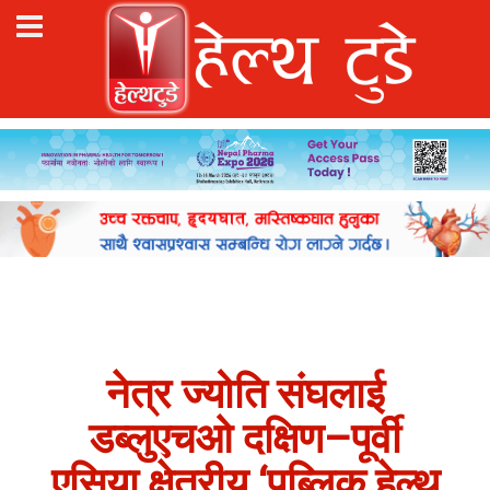
नेत्र ज्योति संघलाई
डब्लुएचओ दक्षिण–पूर्वी
एसिया क्षेत्रीय ‘पब्लिक हेल्थ