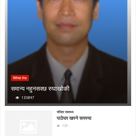
बिशेषज्ञ लेख
समान्य नहुनसक्छ रुघाखोकी
133897
परिवार स्वास्थ्य
पाठेघर खस्ने समस्या
129