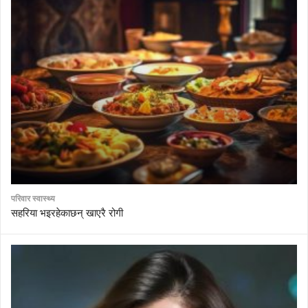
परिवार स्वास्थ्य
सहरिया भइरहेकाछन् खाएरै रोगी