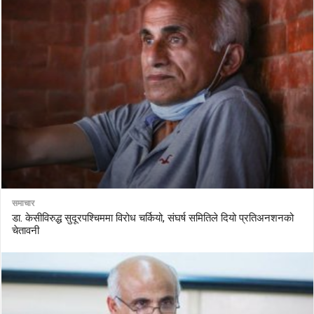
समाचार
डा. केसीविरुद्ध सुदूरपश्चिममा विरोध चर्कियो, संघर्ष समितिले दियो प्रतिअनशनको
चेतावनी