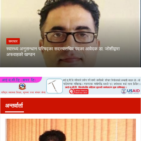
समाचार
स्वास्थ्य अनुसन्धान परिषद्का सदस्यसचिव पदका आवेदक डा. जोशीद्वारा
अफवाहको खण्डन
अन्तर्वार्ता