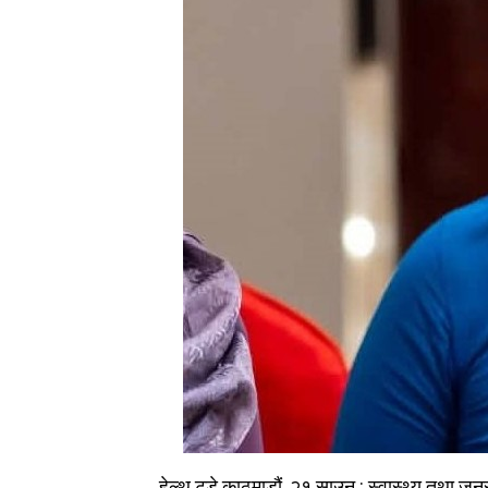
हेल्थ टुडे काठमाडौं, २१ साउन : स्वास्थ्य तथा जन