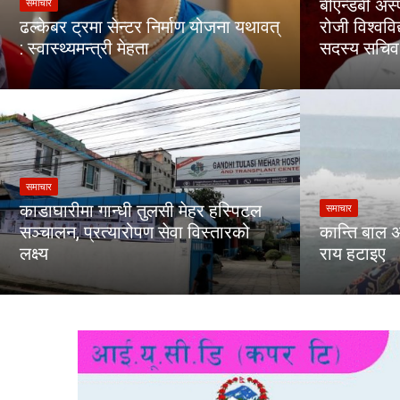
बीएन्डबी अस्
समाचार
ढल्केबर ट्रमा सेन्टर निर्माण योजना यथावत्
रोजी विश्वव
: स्वास्थ्यमन्त्री मेहता
सदस्य सचिव 
समाचार
काडाघारीमा गान्धी तुलसी मेहर हस्पिटल
समाचार
सञ्चालन, प्रत्यारोपण सेवा विस्तारको
कान्ति बाल 
लक्ष्य
राय हटाइए