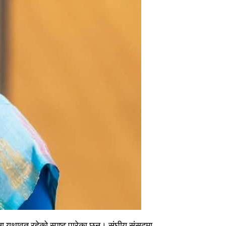
जना यथावत् रहेको स्पष्ट पारेका छन्। संघीय संसदमा