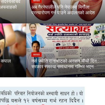
का सदस्यसचिव
समाचार
ा अफवाहको
अब गैरनेपालीले पनि नेपालमा मिर्गौला
प्रत्यारोपण गर्न पाउने अदालतको आदेश
समाचार
को कपाल
नर्स ज्योति रानाभाटको अनसन चौथो दिन :
सरकार समस्या समाधानमा गम्भिर भएन