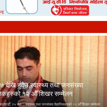
७ देखि हुदैछ स्वास्थ्य तथा जनसंख्या
ानिकहरुको १२ औँ शिखर सम्मेलन
, काठमाडौँ, २५ चैत : स्वास्थ्य तथा जनसंख्या वैज्ञानिकहरुको १२ औँ शिखर सम्मेलन