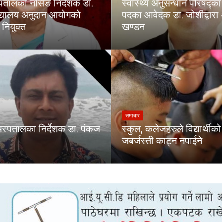
पतालकी नर्सिङ निर्देशक डा.
स्वास्थ्य अनुसन्धान परिषद्
िद्यालय अनुदान आयोगको
पदका आवेदक डा. जोशीद्वार
नियुक्त
खण्डन
समाचार
अस्पतालका निर्देशक डा. पंकज
स्कुल, कलेजहरुले विद्यार्थी
जबर्जस्ती काट्न नपाईने