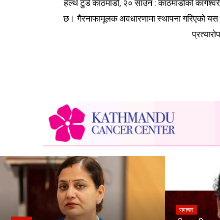
हेल्थ टुडे काठमाडौं, २० साउन : काठमाडौंको कागेश
छ। गैरनाफामूलक अवधारणामा स्थापना गरिएको यस अस्प
प्रत्यारो
समाचार