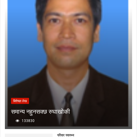
बिशेषज्ञ लेख
समान्य नहुनसक्छ रुघाखोकी
133830
परिवार स्वास्थ्य