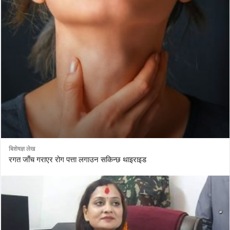
बिशेषज्ञ लेख
रगत जाँच गराएर रोग पत्ता लगाउन सकिन्छ थाइराइड