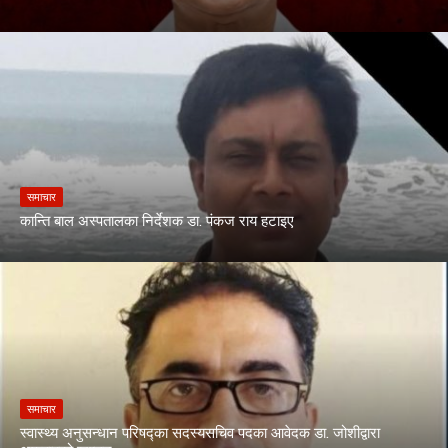
समाचार
कान्ति बाल अस्पतालका निर्देशक डा. पंकज राय हटाइए
समाचार
स्वास्थ्य अनुसन्धान परिषद्का सदस्यसचिव पदका आवेदक डा. जोशीद्वारा