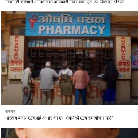
निजामती कर्मचारी अस्पतालको कार्यकारी निर्देशकमा प्रा. डा. जितेन्द्र परियार
समाचार
भारतीय बजार मूल्यलाई आधार बनाएर औषधिको मूल्य समायोजन गरिने