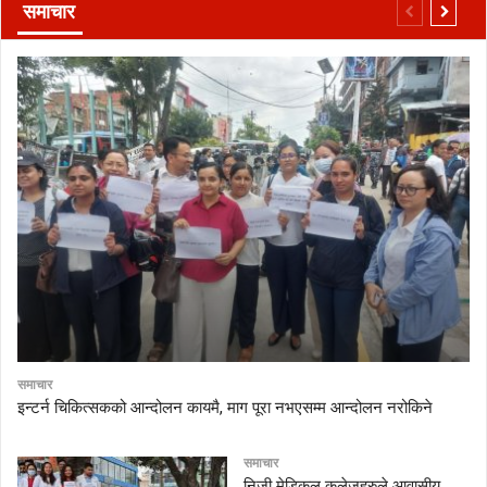
समाचार
समाचार
इन्टर्न चिकित्सकको आन्दोलन कायमै, माग पूरा नभएसम्म आन्दोलन नरोकिने
समाचार
निजी मेडिकल कलेजहरुले आवासीय