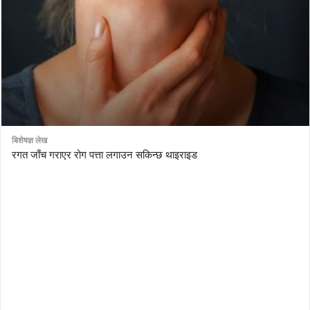
बिशेषज्ञ लेख
रगत जाँच गराएर रोग पत्ता लगाउन सकिन्छ थाइराइड
AutoDesk eagle
serial number Corel video studio x9
ZBrush kuyhaa
driver toolkit non scarica
avast password license key
license avast secureline vpn 2018