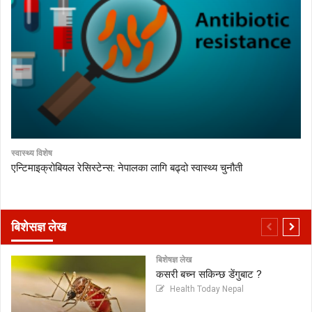
स्वास्थ्य विशेष
एन्टिमाइक्रोबियल रेसिस्टेन्स: नेपालका लागि बढ्दो स्वास्थ्य चुनौती
बिशेसज्ञ लेख
बिशेषज्ञ लेख
कसरी बच्न सकिन्छ डेंगुबाट ?
Health Today Nepal