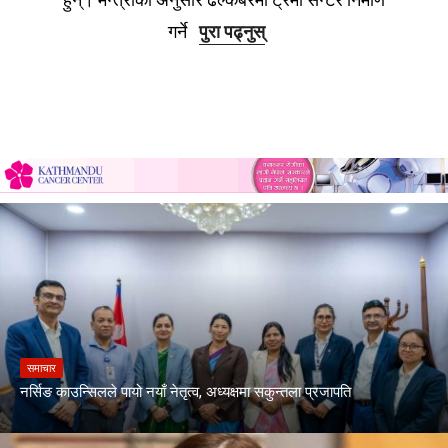
गर्ने
पुरा पढ्नुस्
समाचार
नर्सिङ काउन्सिलले पायो नयाँ नेतृत्व, अध्यक्षमा सकुन्तला प्रजापति