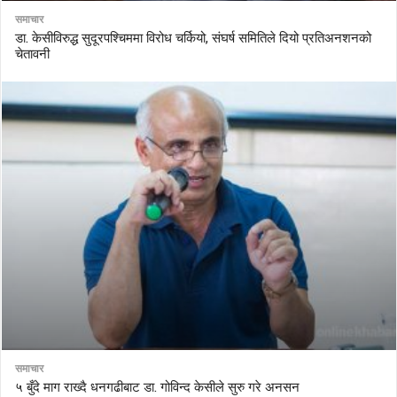
समाचार
डा. केसीविरुद्ध सुदूरपश्चिममा विरोध चर्कियो, संघर्ष समितिले दियो प्रतिअनशनको
चेतावनी
समाचार
५ बुँदे माग राख्दै धनगढीबाट डा. गोविन्द केसीले सुरु गरे अनसन