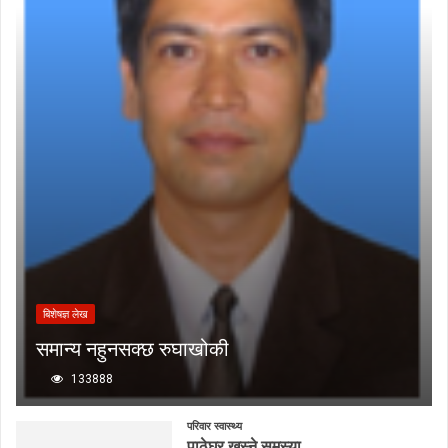
बिशेषज्ञ लेख
समान्य नहुनसक्छ रुघाखोकी
133888
परिवार स्वास्थ्य
पाठेघर खस्ने समस्या