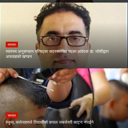
समाचार
स्वास्थ्य अनुसन्धान परिषद्का सदस्यसचिव पदका आवेदक डा. जोशीद्वारा
अफवाहको खण्डन
समाचार
स्कुल, कलेजहरुले विद्यार्थीको कपाल जबर्जस्ती काट्न नपाईने