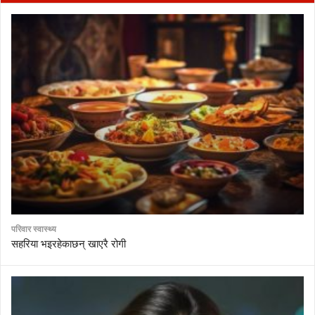
परिवार स्वास्थ्य
सहरिया भइरहेकाछन् खाएरै रोगी