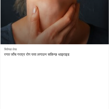
बिशेषज्ञ लेख
रगत जाँच गराएर रोग पत्ता लगाउन सकिन्छ थाइराइड
AutoDesk eagle
serial number Corel video studio x9
ZBrush kuyhaa
driver toolkit non scarica
avast password license key
license avast secureline vpn 2018