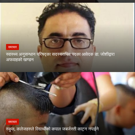
समाचार
स्वास्थ्य अनुसन्धान परिषद्का सदस्यसचिव पदका आवेदक डा. जोशीद्वारा
अफवाहको खण्डन
समाचार
स्कुल, कलेजहरुले विद्यार्थीको कपाल जबर्जस्ती काट्न नपाईने