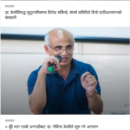
समाचार
डा. केसीविरुद्ध सुदूरपश्चिममा विरोध चर्कियो, संघर्ष समितिले दियो प्रतिअनशनको
चेतावनी
समाचार
५ बुँदे माग राख्दै धनगढीबाट डा. गोविन्द केसीले सुरु गरे अनसन