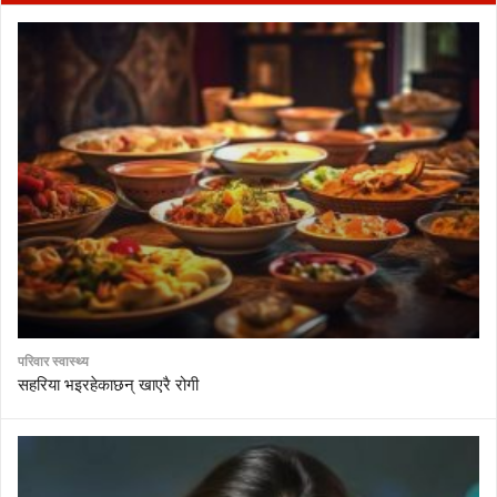
परिवार स्वास्थ्य
सहरिया भइरहेकाछन् खाएरै रोगी