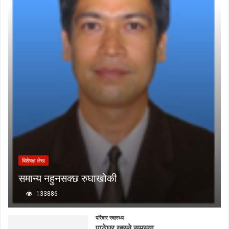
बिशेषज्ञ लेख
समान्य नहुनसक्छ रुघाखोकी
133886
परिवार स्वास्थ्य
पाठेघर खस्ने समस्या