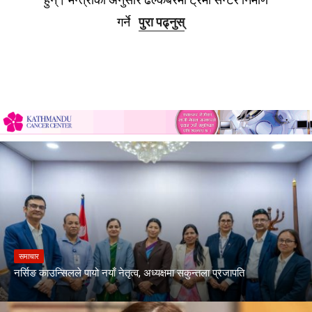
गर्ने
पुरा पढ्नुस्
समाचार
नर्सिङ काउन्सिलले पायो नयाँ नेतृत्व, अध्यक्षमा सकुन्तला प्रजापति