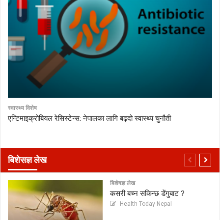
स्वास्थ्य विशेष
एन्टिमाइक्रोबियल रेसिस्टेन्स: नेपालका लागि बढ्दो स्वास्थ्य चुनौती
बिशेसज्ञ लेख
बिशेषज्ञ लेख
कसरी बच्न सकिन्छ डेंगुबाट ?
Health Today Nepal