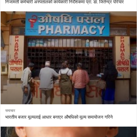
निजामती कर्मचारी अस्पतालको कार्यकारी निर्देशकमा प्रा. डा. जितेन्द्र परियार
समाचार
भारतीय बजार मूल्यलाई आधार बनाएर औषधिको मूल्य समायोजन गरिने