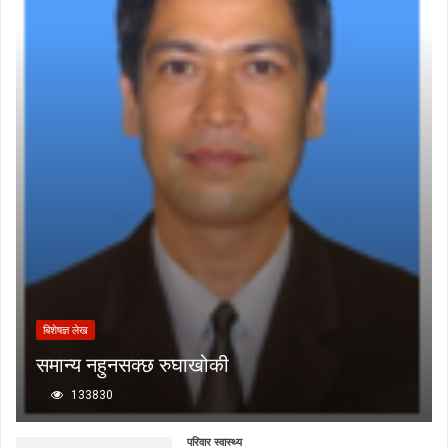
बिशेषज्ञ लेख
समान्य नहुनसक्छ रुघाखोकी
133830
परिवार स्वास्थ्य