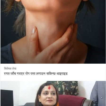
बिशेषज्ञ लेख
रगत जाँच गराएर रोग पत्ता लगाउन सकिन्छ थाइराइड