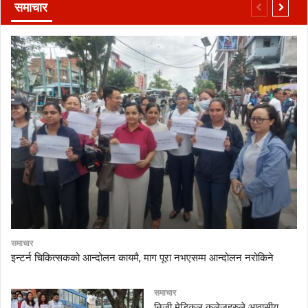
समाचार
समाचार
इन्टर्न चिकित्सकको आन्दोलन कायमै, माग पूरा नभएसम्म आन्दोलन नरोकिने
समाचार
निजी मेडिकल कलेजहरुले आवासीय