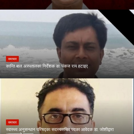
समाचार
कान्ति बाल अस्पतालका निर्देशक डा. पंकज राय हटाइए
समाचार
स्वास्थ्य अनुसन्धान परिषद्का सदस्यसचिव पदका आवेदक डा. जोशीद्वारा