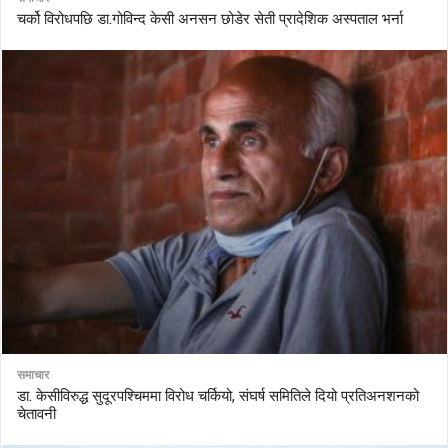
चर्को विरोधपछि डा.गोविन्द केसी अनसन छोडेर सेती प्रादेशिक अस्पताल भर्ना
समाचार
डा. केसीविरुद्ध सुदूरपश्चिममा विरोध चर्कियो, संघर्ष समितिले दियो प्रतिअनशनको
चेतावनी