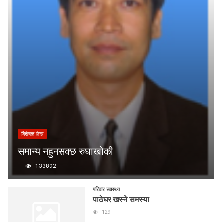
बिशेषज्ञ लेख
समान्य नहुनसक्छ रुघाखोकी
133892
परिवार स्वास्थ्य
पाठेघर खस्ने समस्या
129