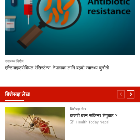
स्वास्थ्य विशेष
एन्टिमाइक्रोबियल रेसिस्टेन्स: नेपालका लागि बढ्दो स्वास्थ्य चुनौती
बिशेसज्ञ लेख
बिशेषज्ञ लेख
कसरी बच्न सकिन्छ डेंगुबाट ?
Health Today Nepal