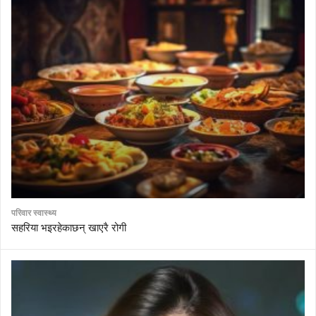
परिवार स्वास्थ्य
सहरिया भइरहेकाछन् खाएरै रोगी