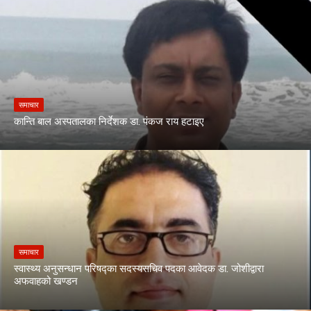
समाचार
कान्ति बाल अस्पतालका निर्देशक डा. पंकज राय हटाइए
समाचार
स्वास्थ्य अनुसन्धान परिषद्का सदस्यसचिव पदका आवेदक डा. जोशीद्वारा
अफवाहको खण्डन