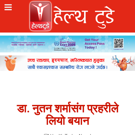
डा. नुतन शर्मासंग प्रहरीले
लियो बयान