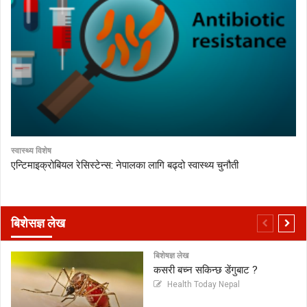
स्वास्थ्य विशेष
एन्टिमाइक्रोबियल रेसिस्टेन्स: नेपालका लागि बढ्दो स्वास्थ्य चुनौती
बिशेसज्ञ लेख
बिशेषज्ञ लेख
कसरी बच्न सकिन्छ डेंगुबाट ?
Health Today Nepal