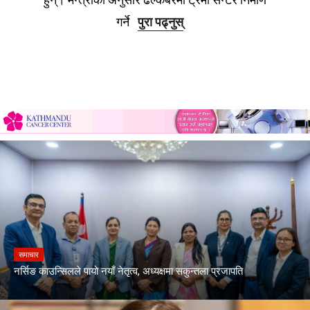
गर्ने
पुरा पढ्नुस्
समाचार
नर्सिङ काउन्सिलले पायो नयाँ नेतृत्व, अध्यक्षमा सकुन्तला प्रजापति