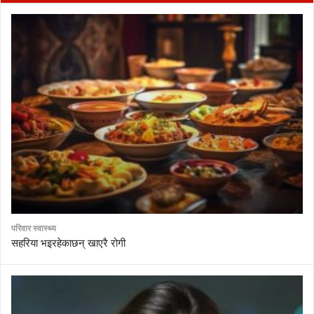
परिवार स्वास्थ्य
सहरिया भइरहेकाछन् खाएरै रोगी