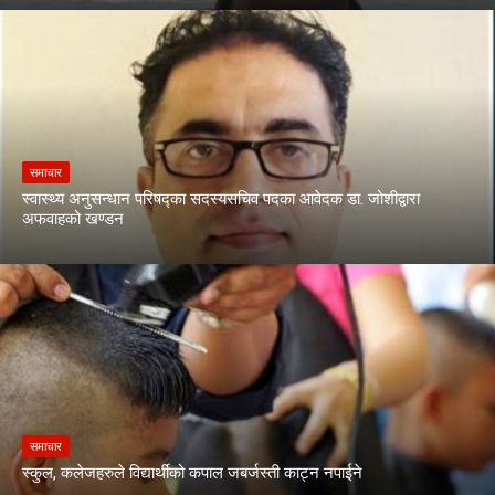
समाचार
स्वास्थ्य अनुसन्धान परिषद्का सदस्यसचिव पदका आवेदक डा. जोशीद्वारा
अफवाहको खण्डन
समाचार
स्कुल, कलेजहरुले विद्यार्थीको कपाल जबर्जस्ती काट्न नपाईने