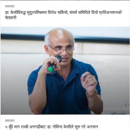
समाचार
डा. केसीविरुद्ध सुदूरपश्चिममा विरोध चर्कियो, संघर्ष समितिले दियो प्रतिअनशनको
चेतावनी
समाचार
५ बुँदे माग राख्दै धनगढीबाट डा. गोविन्द केसीले सुरु गरे अनसन