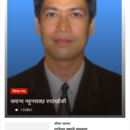
बिशेषज्ञ लेख
समान्य नहुनसक्छ रुघाखोकी
133861
परिवार स्वास्थ्य
पाठेघर खस्ने समस्या