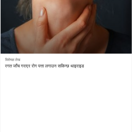
बिशेषज्ञ लेख
रगत जाँच गराएर रोग पत्ता लगाउन सकिन्छ थाइराइड
AutoDesk eagle
serial number Corel video studio x9
ZBrush kuyhaa
driver toolkit non scarica
avast password license key
license avast secureline vpn 2018