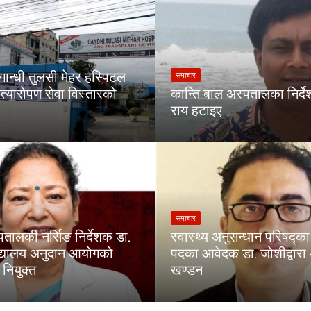
गान्धी तुलसी मेहर हस्पिटल
समाचार
त्यारोपण सेवा विस्तारको
कान्ति बाल अस्पतालका निर्द
राय हटाइए
समाचार
पतालकी नर्सिङ निर्देशक डा.
स्वास्थ्य अनुसन्धान परिषद्
िद्यालय अनुदान आयोगको
पदका आवेदक डा. जोशीद्वार
नियुक्त
खण्डन