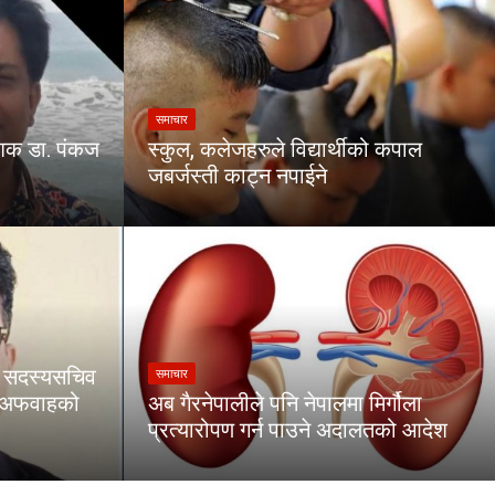
समाचार
ेशक डा. पंकज
स्कुल, कलेजहरुले विद्यार्थीको कपाल
जबर्जस्ती काट्न नपाईने
का सदस्यसचिव
समाचार
ा अफवाहको
अब गैरनेपालीले पनि नेपालमा मिर्गौला
प्रत्यारोपण गर्न पाउने अदालतको आदेश