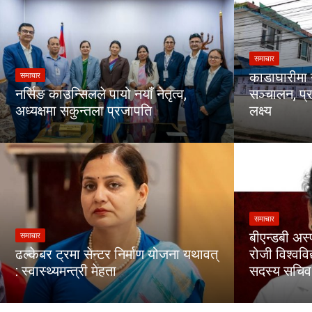
समाचार
काडाघारीमा 
समाचार
नर्सिङ काउन्सिलले पायो नयाँ नेतृत्व,
सञ्चालन, प्र
अध्यक्षमा सकुन्तला प्रजापति
लक्ष्य
समाचार
बीएन्डबी अस्
समाचार
ढल्केबर ट्रमा सेन्टर निर्माण योजना यथावत्
रोजी विश्वव
: स्वास्थ्यमन्त्री मेहता
सदस्य सचिव 