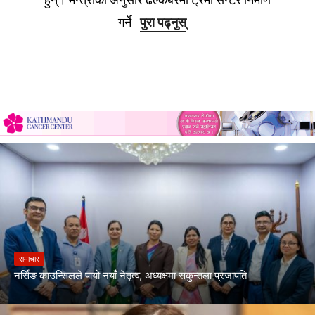
गर्ने
पुरा पढ्नुस्
समाचार
नर्सिङ काउन्सिलले पायो नयाँ नेतृत्व, अध्यक्षमा सकुन्तला प्रजापति