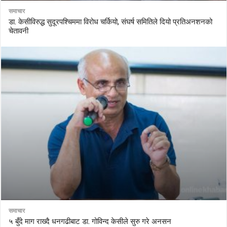
समाचार
डा. केसीविरुद्ध सुदूरपश्चिममा विरोध चर्कियो, संघर्ष समितिले दियो प्रतिअनशनको
चेतावनी
समाचार
५ बुँदे माग राख्दै धनगढीबाट डा. गोविन्द केसीले सुरु गरे अनसन