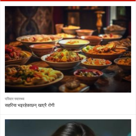
परिवार स्वास्थ्य
सहरिया भइरहेकाछन् खाएरै रोगी