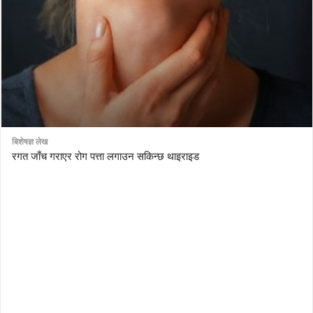
बिशेषज्ञ लेख
रगत जाँच गराएर रोग पत्ता लगाउन सकिन्छ थाइराइड
AutoDesk eagle
serial number Corel video studio x9
ZBrush kuyhaa
driver toolkit non scarica
avast password license key
license avast secureline vpn 2018