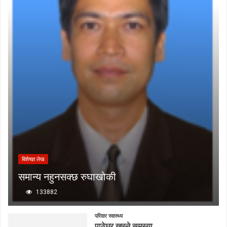
बिशेषज्ञ लेख
समान्य नहुनसक्छ रुघाखोकी
133882
परिवार स्वास्थ्य
पाठेघर खस्ने समस्या