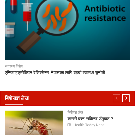
स्वास्थ्य विशेष
एन्टिमाइक्रोबियल रेसिस्टेन्स: नेपालका लागि बढ्दो स्वास्थ्य चुनौती
बिशेसज्ञ लेख
बिशेषज्ञ लेख
कसरी बच्न सकिन्छ डेंगुबाट ?
Health Today Nepal