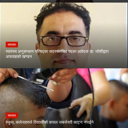
समाचार
स्वास्थ्य अनुसन्धान परिषद्का सदस्यसचिव पदका आवेदक डा. जोशीद्वारा
अफवाहको खण्डन
समाचार
स्कुल, कलेजहरुले विद्यार्थीको कपाल जबर्जस्ती काट्न नपाईने