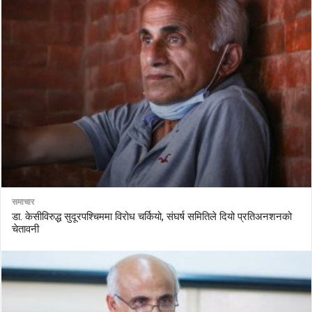
समाचार
डा. केसीविरुद्ध सुदूरपश्चिममा विरोध चर्कियो, संघर्ष समितिले दियो प्रतिअनशनको
चेतावनी