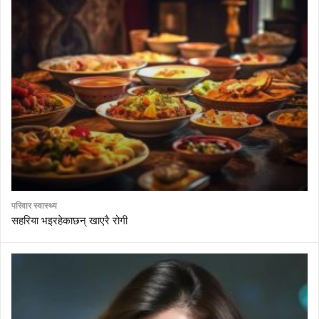
परिवार स्वास्थ्य
सहरिया भइरहेकाछन् खाएरै रोगी