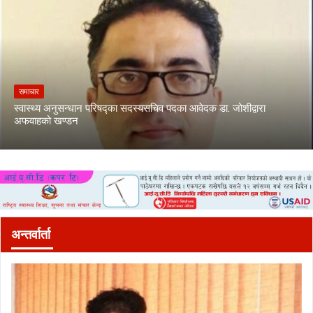
समाचार
स्वास्थ्य अनुसन्धान परिषद्का सदस्यसचिव पदका आवेदक डा. जोशीद्वारा
अफवाहको खण्डन
अन्तर्वार्ता