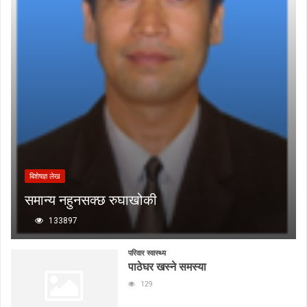
बिशेषज्ञ लेख
समान्य नहुनसक्छ रुघाखोकी
133897
परिवार स्वास्थ्य
पाठेघर खस्ने समस्या
129