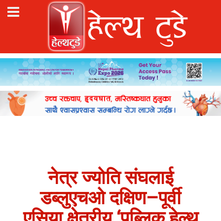
नेत्र ज्योति संघलाई
डब्लुएचओ दक्षिण–पूर्वी
एसिया क्षेत्रीय ‘पब्लिक हेल्थ