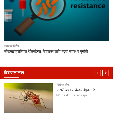
स्वास्थ्य विशेष
एन्टिमाइक्रोबियल रेसिस्टेन्स: नेपालका लागि बढ्दो स्वास्थ्य चुनौती
बिशेसज्ञ लेख
बिशेषज्ञ लेख
कसरी बच्न सकिन्छ डेंगुबाट ?
Health Today Nepal