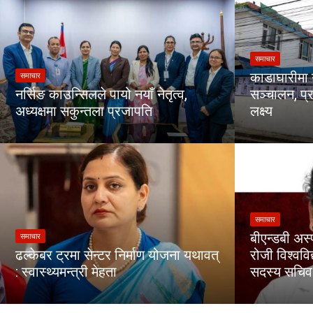
समाचार
काडाघारीमा 
समाचार
नर्सिङ काउन्सिलले पायो नयाँ नेतृत्व,
सञ्चालन, प्र
अध्यक्षमा सकुन्तला प्रजापति
लक्ष्य
समाचार
बीएन्डबी अस्
समाचार
ढल्केबर ट्रमा सेन्टर निर्माण योजना यथावत्
रोजी विश्वव
: स्वास्थ्यमन्त्री मेहता
सदस्य सचिव 