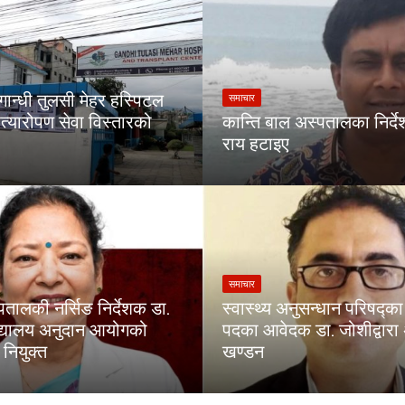
गान्धी तुलसी मेहर हस्पिटल
समाचार
त्यारोपण सेवा विस्तारको
कान्ति बाल अस्पतालका निर्द
राय हटाइए
समाचार
पतालकी नर्सिङ निर्देशक डा.
स्वास्थ्य अनुसन्धान परिषद्
िद्यालय अनुदान आयोगको
पदका आवेदक डा. जोशीद्वार
नियुक्त
खण्डन