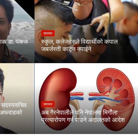
समाचार
ेशक डा. पंकज
स्कुल, कलेजहरुले विद्यार्थीको कपाल
जबर्जस्ती काट्न नपाईने
का सदस्यसचिव
समाचार
ा अफवाहको
अब गैरनेपालीले पनि नेपालमा मिर्गौला
प्रत्यारोपण गर्न पाउने अदालतको आदेश