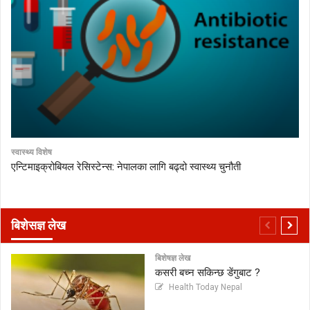
स्वास्थ्य विशेष
एन्टिमाइक्रोबियल रेसिस्टेन्स: नेपालका लागि बढ्दो स्वास्थ्य चुनौती
बिशेसज्ञ लेख
बिशेषज्ञ लेख
कसरी बच्न सकिन्छ डेंगुबाट ?
Health Today Nepal