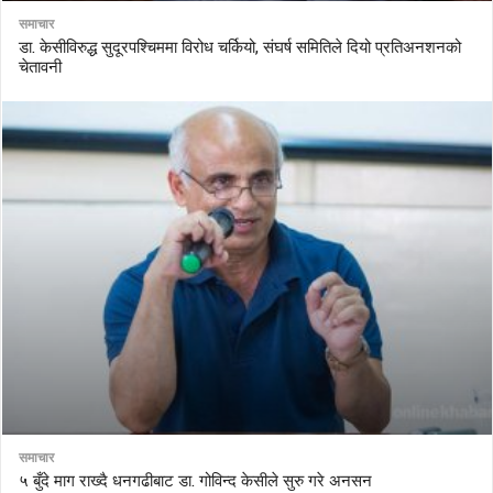
समाचार
डा. केसीविरुद्ध सुदूरपश्चिममा विरोध चर्कियो, संघर्ष समितिले दियो प्रतिअनशनको
चेतावनी
समाचार
५ बुँदे माग राख्दै धनगढीबाट डा. गोविन्द केसीले सुरु गरे अनसन