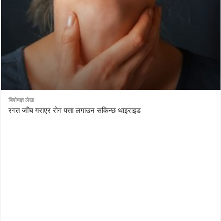
बिशेषज्ञ लेख
रगत जाँच गराएर रोग पत्ता लगाउन सकिन्छ थाइराइड
AutoDesk eagle
serial number Corel video studio x9
ZBrush kuyhaa
driver toolkit non scarica
avast password license key
license avast secureline vpn 2018