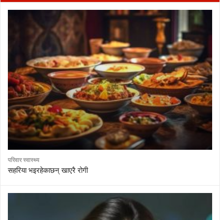
परिवार स्वास्थ्य
सहरिया भइरहेकाछन् खाएरै रोगी