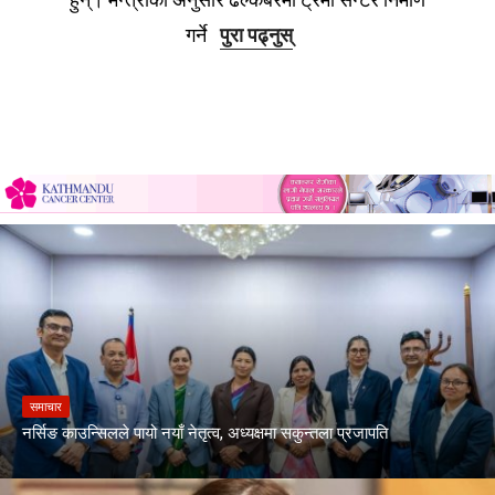
गर्ने
पुरा पढ्नुस्
समाचार
नर्सिङ काउन्सिलले पायो नयाँ नेतृत्व, अध्यक्षमा सकुन्तला प्रजापति