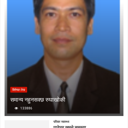
बिशेषज्ञ लेख
समान्य नहुनसक्छ रुघाखोकी
133886
परिवार स्वास्थ्य
पाठेघर खस्ने समस्या