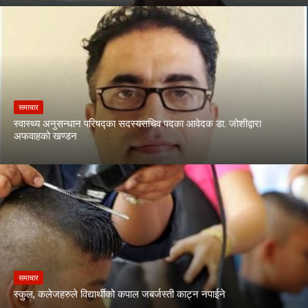
समाचार
स्वास्थ्य अनुसन्धान परिषद्का सदस्यसचिव पदका आवेदक डा. जोशीद्वारा
अफवाहको खण्डन
समाचार
स्कुल, कलेजहरुले विद्यार्थीको कपाल जबर्जस्ती काट्न नपाईने