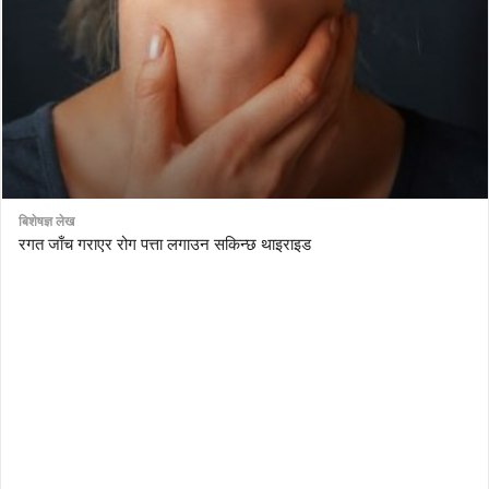
बिशेषज्ञ लेख
रगत जाँच गराएर रोग पत्ता लगाउन सकिन्छ थाइराइड
AutoDesk eagle
serial number Corel video studio x9
ZBrush kuyhaa
driver toolkit non scarica
avast password license key
license avast secureline vpn 2018