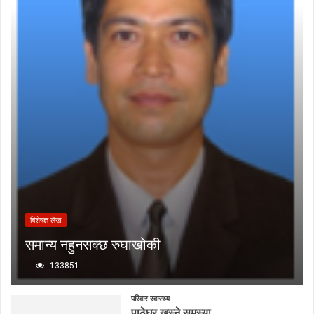
बिशेषज्ञ लेख
समान्य नहुनसक्छ रुघाखोकी
133851
परिवार स्वास्थ्य
पाठेघर खस्ने समस्या