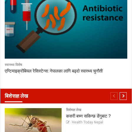
स्वास्थ्य विशेष
एन्टिमाइक्रोबियल रेसिस्टेन्स: नेपालका लागि बढ्दो स्वास्थ्य चुनौती
बिशेसज्ञ लेख
बिशेषज्ञ लेख
कसरी बच्न सकिन्छ डेंगुबाट ?
Health Today Nepal