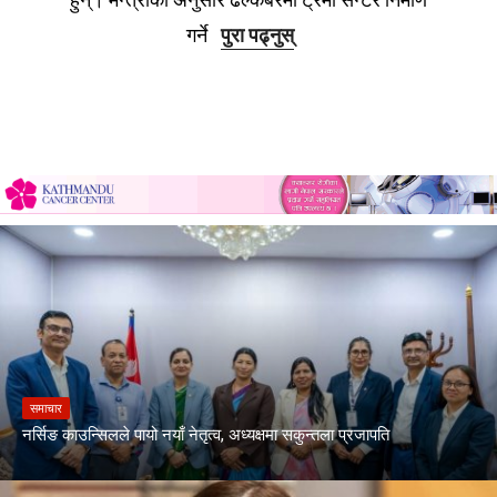
गर्ने
पुरा पढ्नुस्
समाचार
नर्सिङ काउन्सिलले पायो नयाँ नेतृत्व, अध्यक्षमा सकुन्तला प्रजापति