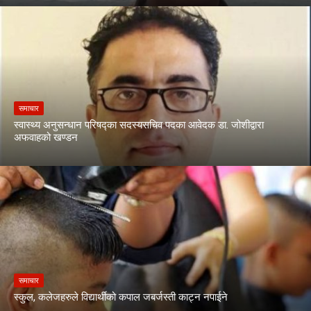
समाचार
स्वास्थ्य अनुसन्धान परिषद्का सदस्यसचिव पदका आवेदक डा. जोशीद्वारा
अफवाहको खण्डन
समाचार
स्कुल, कलेजहरुले विद्यार्थीको कपाल जबर्जस्ती काट्न नपाईने