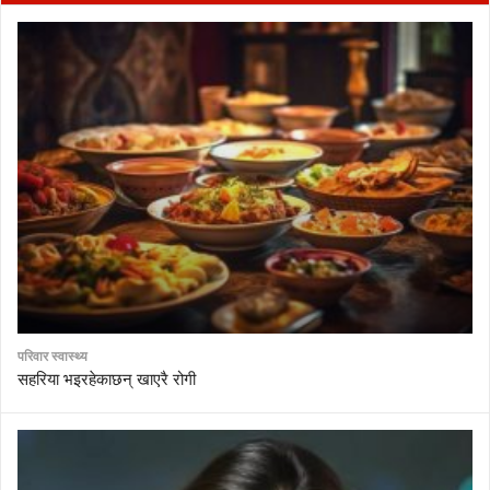
परिवार स्वास्थ्य
सहरिया भइरहेकाछन् खाएरै रोगी