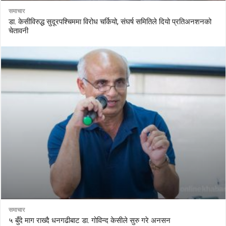
समाचार
डा. केसीविरुद्ध सुदूरपश्चिममा विरोध चर्कियो, संघर्ष समितिले दियो प्रतिअनशनको
चेतावनी
समाचार
५ बुँदे माग राख्दै धनगढीबाट डा. गोविन्द केसीले सुरु गरे अनसन