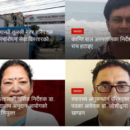
गान्धी तुलसी मेहर हस्पिटल
समाचार
त्यारोपण सेवा विस्तारको
कान्ति बाल अस्पतालका निर्द
राय हटाइए
समाचार
पतालकी नर्सिङ निर्देशक डा.
स्वास्थ्य अनुसन्धान परिषद्
िद्यालय अनुदान आयोगको
पदका आवेदक डा. जोशीद्वार
नियुक्त
खण्डन