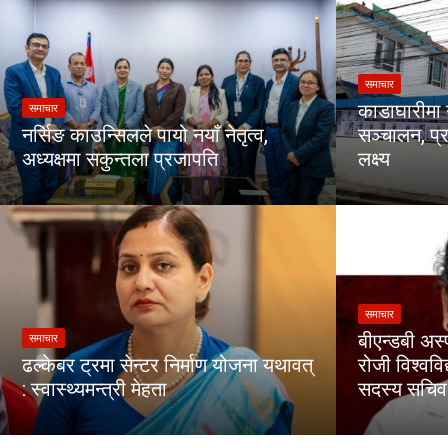
समाचार
काडाघारीमा 
समाचार
नर्सिङ काउन्सिलले पायो नयाँ नेतृत्व,
सञ्चालन, प्र
अध्यक्षमा सकुन्तला प्रजापति
लक्ष्य
समाचार
बीएन्डबी अस्
समाचार
ढल्केबर ट्रमा सेन्टर निर्माण योजना यथावत्
रोजी विश्वव
: स्वास्थ्यमन्त्री मेहता
सदस्य सचिव 