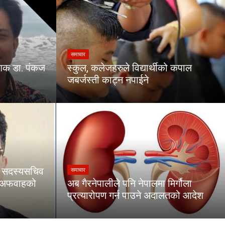
समाचार
ेशक डा. पंकज
स्कुल, कलेजहरुले विद्यार्थीको कपाल
जबर्जस्ती काट्न नपाईने
का सदस्यसचिव
समाचार
ा अफवाहको
अब गैरनेपालीले पनि नेपालमा मिर्गौला
प्रत्यारोपण गर्न पाउने अदालतको आदेश