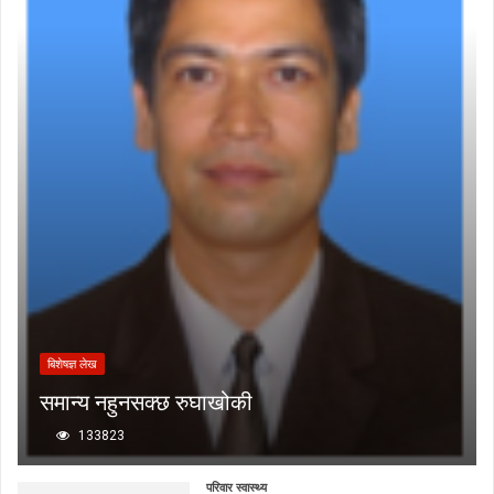
बिशेषज्ञ लेख
समान्य नहुनसक्छ रुघाखोकी
133823
परिवार स्वास्थ्य