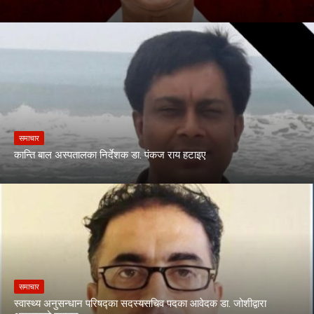
समाचार
कान्ति बाल अस्पतालका निर्देशक डा. पंकज राय हटाइए
समाचार
स्वास्थ्य अनुसन्धान परिषद्का सदस्यसचिव पदका आवेदक डा. जोशीद्वारा