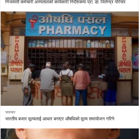
निजामती कर्मचारी अस्पतालको कार्यकारी निर्देशकमा प्रा. डा. जितेन्द्र परियार
समाचार
भारतीय बजार मूल्यलाई आधार बनाएर औषधिको मूल्य समायोजन गरिने