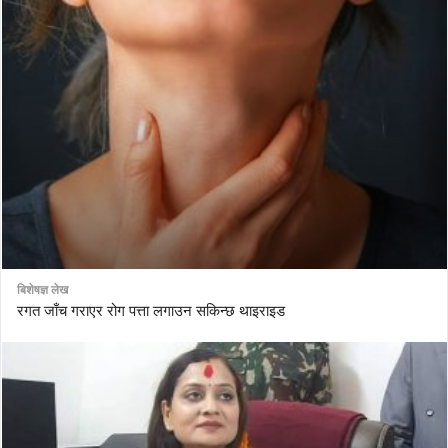
बिशेषज्ञ लेख
रगत जाँच गराएर रोग पत्ता लगाउन सकिन्छ थाइराइड