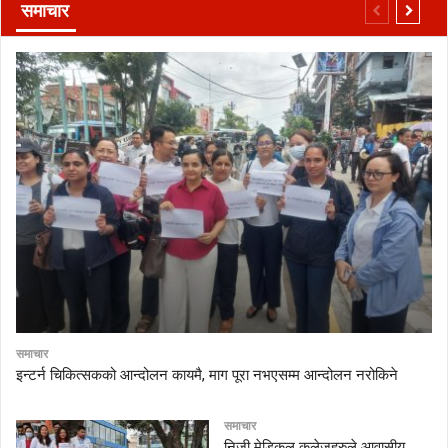
समाचार
समाचार
इन्टर्न चिकित्सकको आन्दोलन कायमै, माग पूरा नभएसम्म आन्दोलन नरोकिने
समाचार
निजी मेडिकल कलेजहरुले आवासीय