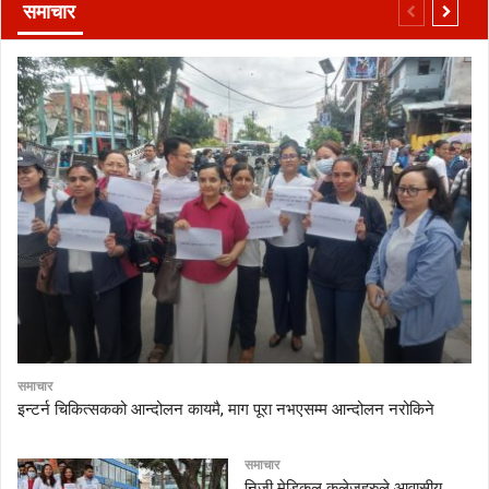
समाचार
समाचार
इन्टर्न चिकित्सकको आन्दोलन कायमै, माग पूरा नभएसम्म आन्दोलन नरोकिने
समाचार
निजी मेडिकल कलेजहरुले आवासीय