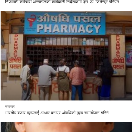
निजामती कर्मचारी अस्पतालको कार्यकारी निर्देशकमा प्रा. डा. जितेन्द्र परियार
समाचार
भारतीय बजार मूल्यलाई आधार बनाएर औषधिको मूल्य समायोजन गरिने