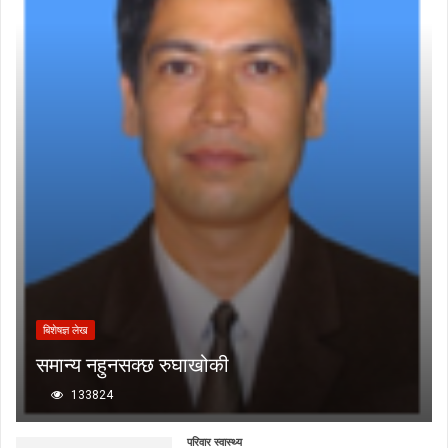
बिशेषज्ञ लेख
समान्य नहुनसक्छ रुघाखोकी
133824
परिवार स्वास्थ्य