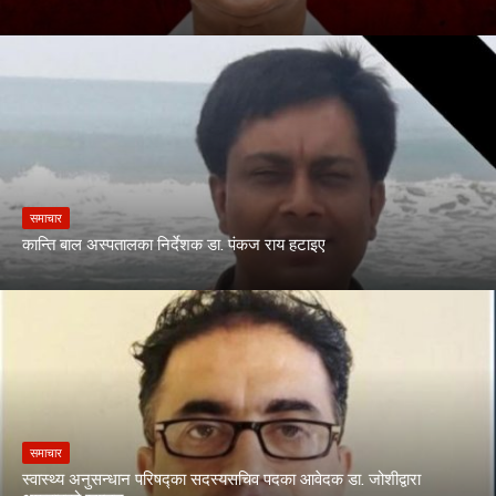
समाचार
कान्ति बाल अस्पतालका निर्देशक डा. पंकज राय हटाइए
समाचार
स्वास्थ्य अनुसन्धान परिषद्का सदस्यसचिव पदका आवेदक डा. जोशीद्वारा