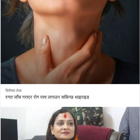
बिशेषज्ञ लेख
रगत जाँच गराएर रोग पत्ता लगाउन सकिन्छ थाइराइड