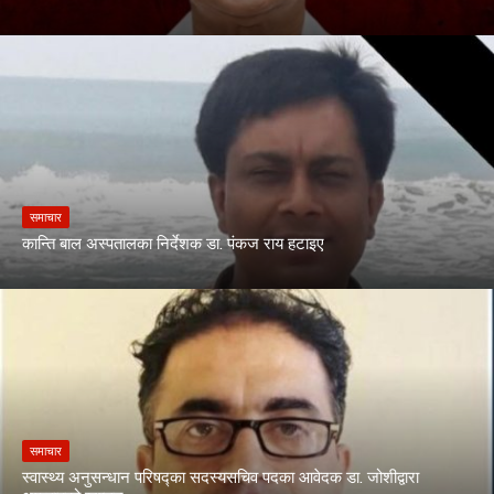
समाचार
कान्ति बाल अस्पतालका निर्देशक डा. पंकज राय हटाइए
समाचार
स्वास्थ्य अनुसन्धान परिषद्का सदस्यसचिव पदका आवेदक डा. जोशीद्वारा