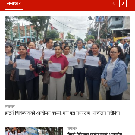
समाचार
समाचार
इन्टर्न चिकित्सकको आन्दोलन कायमै, माग पूरा नभएसम्म आन्दोलन नरोकिने
समाचार
निजी मेडिकल कलेजहरुले आवासीय