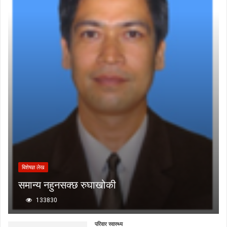
बिशेषज्ञ लेख
समान्य नहुनसक्छ रुघाखोकी
133830
परिवार स्वास्थ्य