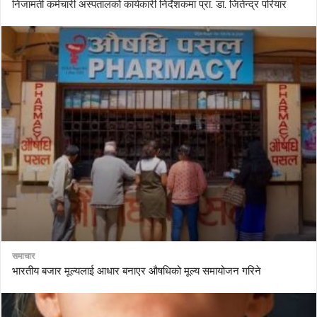
निजामती कर्मचारी अस्पतालको कार्यकारी निर्देशकमा प्रा. डा. जितेन्द्र परियार
समाचार
भारतीय बजार मूल्यलाई आधार बनाएर औषधिको मूल्य समायोजन गरिने