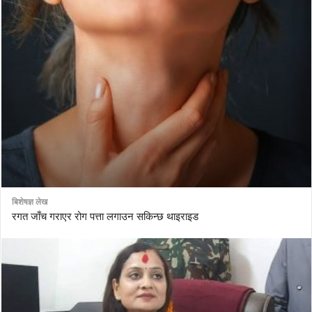
बिशेषज्ञ लेख
रगत जाँच गराएर रोग पत्ता लगाउन सकिन्छ थाइराइड