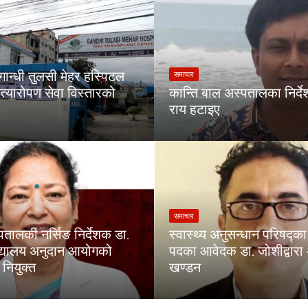
गान्धी तुलसी मेहर हस्पिटल
समाचार
त्यारोपण सेवा विस्तारको
कान्ति बाल अस्पतालका निर्द
राय हटाइए
समाचार
पतालकी नर्सिङ निर्देशक डा.
स्वास्थ्य अनुसन्धान परिषद्
िद्यालय अनुदान आयोगको
पदका आवेदक डा. जोशीद्वार
नियुक्त
खण्डन