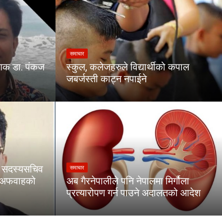
समाचार
ेशक डा. पंकज
स्कुल, कलेजहरुले विद्यार्थीको कपाल
जबर्जस्ती काट्न नपाईने
का सदस्यसचिव
समाचार
ा अफवाहको
अब गैरनेपालीले पनि नेपालमा मिर्गौला
प्रत्यारोपण गर्न पाउने अदालतको आदेश