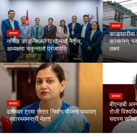
समाचार
काडाघारीमा 
समाचार
नर्सिङ काउन्सिलले पायो नयाँ नेतृत्व,
सञ्चालन, प्र
अध्यक्षमा सकुन्तला प्रजापति
लक्ष्य
समाचार
बीएन्डबी अस्
समाचार
ढल्केबर ट्रमा सेन्टर निर्माण योजना यथावत्
रोजी विश्वव
: स्वास्थ्यमन्त्री मेहता
सदस्य सचिव 