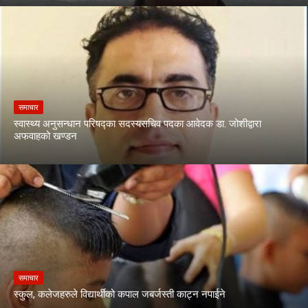
समाचार
स्वास्थ्य अनुसन्धान परिषद्का सदस्यसचिव पदका आवेदक डा. जोशीद्वारा
अफवाहको खण्डन
समाचार
स्कुल, कलेजहरुले विद्यार्थीको कपाल जबर्जस्ती काट्न नपाईने