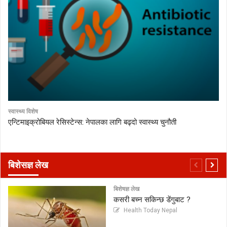
स्वास्थ्य विशेष
एन्टिमाइक्रोबियल रेसिस्टेन्स: नेपालका लागि बढ्दो स्वास्थ्य चुनौती
बिशेसज्ञ लेख
बिशेषज्ञ लेख
कसरी बच्न सकिन्छ डेंगुबाट ?
Health Today Nepal