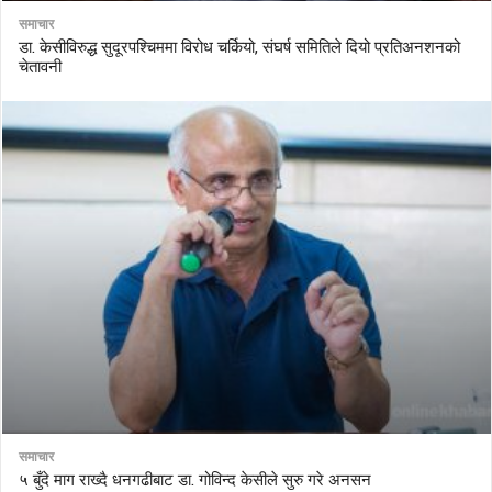
समाचार
डा. केसीविरुद्ध सुदूरपश्चिममा विरोध चर्कियो, संघर्ष समितिले दियो प्रतिअनशनको
चेतावनी
समाचार
५ बुँदे माग राख्दै धनगढीबाट डा. गोविन्द केसीले सुरु गरे अनसन