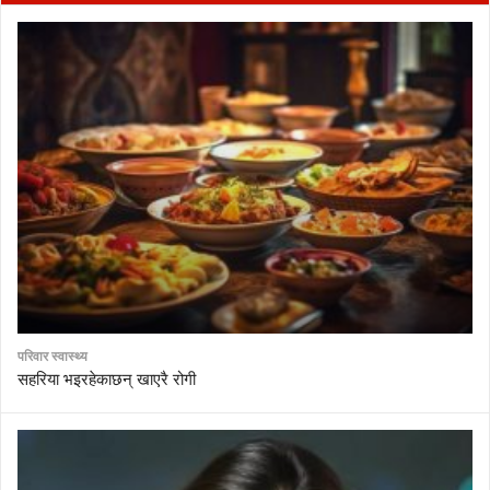
परिवार स्वास्थ्य
सहरिया भइरहेकाछन् खाएरै रोगी