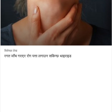
बिशेषज्ञ लेख
रगत जाँच गराएर रोग पत्ता लगाउन सकिन्छ थाइराइड
AutoDesk eagle
serial number Corel video studio x9
ZBrush kuyhaa
driver toolkit non scarica
avast password license key
license avast secureline vpn 2018