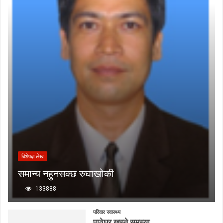
बिशेषज्ञ लेख
समान्य नहुनसक्छ रुघाखोकी
133888
परिवार स्वास्थ्य
पाठेघर खस्ने समस्या