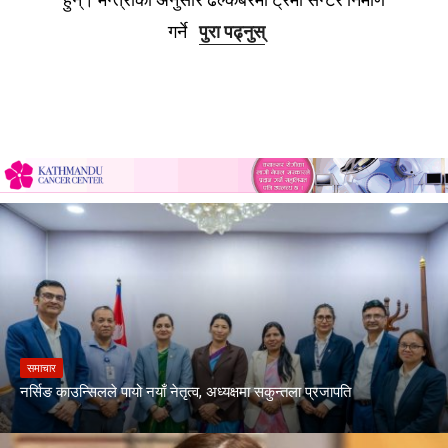
गर्ने
पुरा पढ्नुस्
समाचार
नर्सिङ काउन्सिलले पायो नयाँ नेतृत्व, अध्यक्षमा सकुन्तला प्रजापति