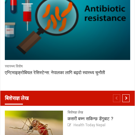
स्वास्थ्य विशेष
एन्टिमाइक्रोबियल रेसिस्टेन्स: नेपालका लागि बढ्दो स्वास्थ्य चुनौती
बिशेसज्ञ लेख
बिशेषज्ञ लेख
कसरी बच्न सकिन्छ डेंगुबाट ?
Health Today Nepal