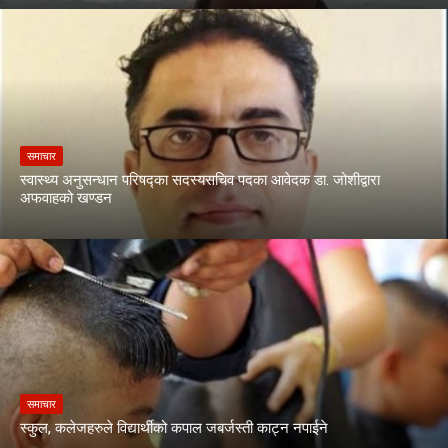
समाचार
स्वास्थ्य अनुसन्धान परिषद्का सदस्यसचिव पदका आवेदक डा. जोशीद्वारा
अफवाहको खण्डन
समाचार
स्कुल, कलेजहरुले विद्यार्थीको कपाल जबर्जस्ती काट्न नपाईने