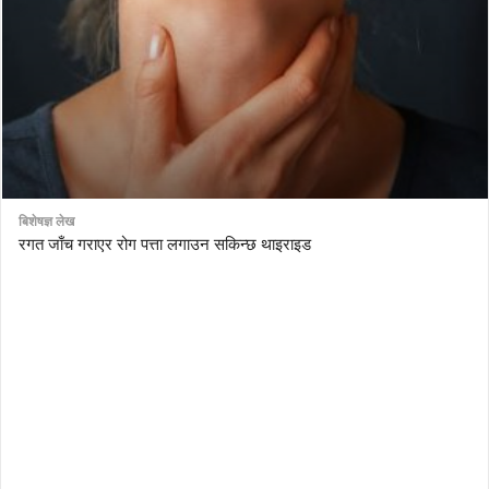
बिशेषज्ञ लेख
रगत जाँच गराएर रोग पत्ता लगाउन सकिन्छ थाइराइड
AutoDesk eagle
serial number Corel video studio x9
ZBrush kuyhaa
driver toolkit non scarica
avast password license key
license avast secureline vpn 2018