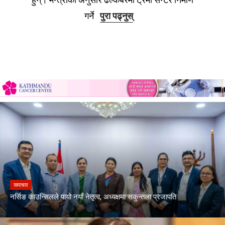
गर्ने
पुरा पढ्नुस्
समाचार
नर्सिङ काउन्सिलले पायो नयाँ नेतृत्व, अध्यक्षमा सकुन्तला प्रजापति