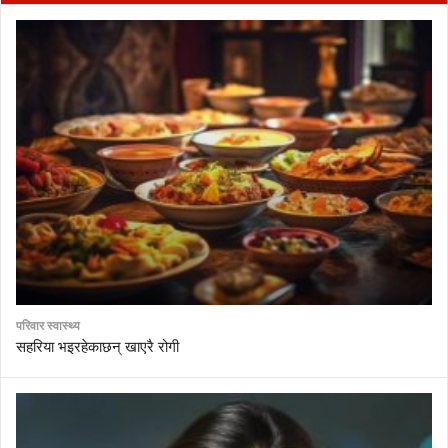
परिवार स्वास्थ्य
सहरिया भइरहेकाछन् खाएरै रोगी