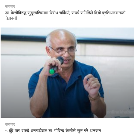
समाचार
डा. केसीविरुद्ध सुदूरपश्चिममा विरोध चर्कियो, संघर्ष समितिले दियो प्रतिअनशनको
चेतावनी
समाचार
५ बुँदे माग राख्दै धनगढीबाट डा. गोविन्द केसीले सुरु गरे अनसन