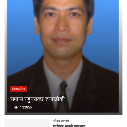
बिशेषज्ञ लेख
समान्य नहुनसक्छ रुघाखोकी
133855
परिवार स्वास्थ्य
पाठेघर खस्ने समस्या