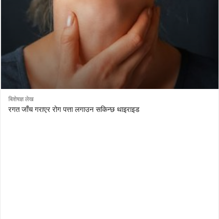
बिशेषज्ञ लेख
रगत जाँच गराएर रोग पत्ता लगाउन सकिन्छ थाइराइड
AutoDesk eagle
serial number Corel video studio x9
ZBrush kuyhaa
driver toolkit non scarica
avast password license key
license avast secureline vpn 2018