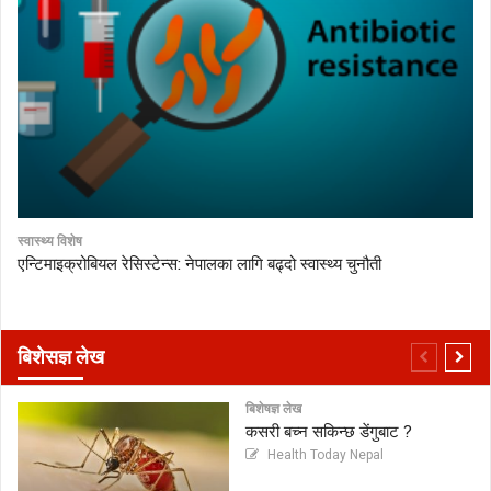
स्वास्थ्य विशेष
एन्टिमाइक्रोबियल रेसिस्टेन्स: नेपालका लागि बढ्दो स्वास्थ्य चुनौती
बिशेसज्ञ लेख
बिशेषज्ञ लेख
कसरी बच्न सकिन्छ डेंगुबाट ?
Health Today Nepal