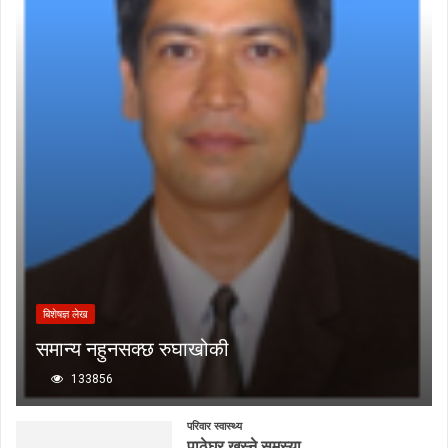
बिशेषज्ञ लेख
समान्य नहुनसक्छ रुघाखोकी
133856
परिवार स्वास्थ्य
पाठेघर खस्ने समस्या