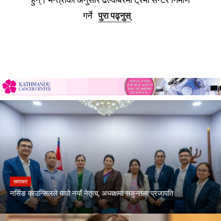
गर्ने
पुरा पढ्नुस्
समाचार
नर्सिङ काउन्सिलले पायो नयाँ नेतृत्व, अध्यक्षमा सकुन्तला प्रजापति