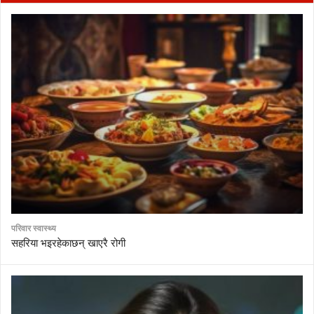
परिवार स्वास्थ्य
सहरिया भइरहेकाछन् खाएरै रोगी