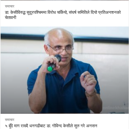
समाचार
डा. केसीविरुद्ध सुदूरपश्चिममा विरोध चर्कियो, संघर्ष समितिले दियो प्रतिअनशनको
चेतावनी
समाचार
५ बुँदे माग राख्दै धनगढीबाट डा. गोविन्द केसीले सुरु गरे अनसन