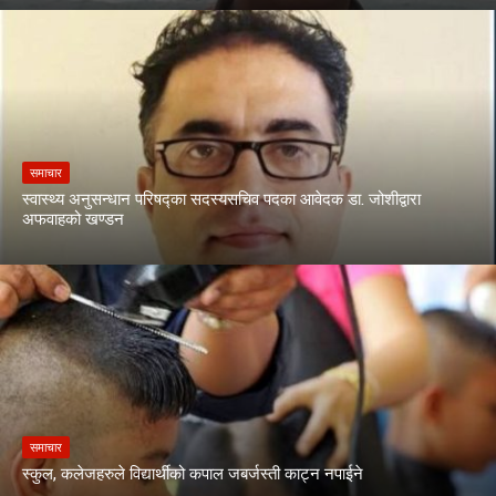
समाचार
स्वास्थ्य अनुसन्धान परिषद्का सदस्यसचिव पदका आवेदक डा. जोशीद्वारा
अफवाहको खण्डन
समाचार
स्कुल, कलेजहरुले विद्यार्थीको कपाल जबर्जस्ती काट्न नपाईने