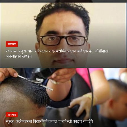
समाचार
स्वास्थ्य अनुसन्धान परिषद्का सदस्यसचिव पदका आवेदक डा. जोशीद्वारा
अफवाहको खण्डन
समाचार
स्कुल, कलेजहरुले विद्यार्थीको कपाल जबर्जस्ती काट्न नपाईने