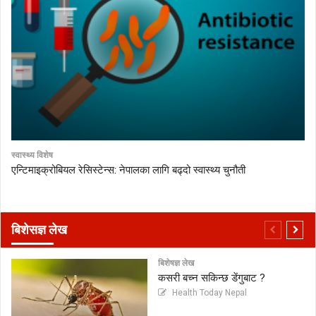
स्वास्थ्य विशेष
एन्टिमाइक्रोबियल रेसिस्टेन्स: नेपालका लागि बढ्दो स्वास्थ्य चुनौती
बिशेसज्ञ लेख
बिशेषज्ञ लेख
कसरी बच्न सकिन्छ डेंगुबाट ?
Health Today Nepal