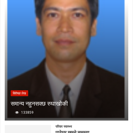
बिशेषज्ञ लेख
समान्य नहुनसक्छ रुघाखोकी
133859
परिवार स्वास्थ्य
पाठेघर खस्ने समस्या