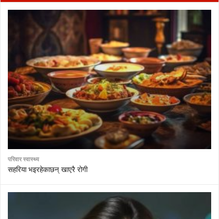
परिवार स्वास्थ्य
सहरिया भइरहेकाछन् खाएरै रोगी