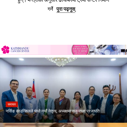
गर्ने
पुरा पढ्नुस्
समाचार
नर्सिङ काउन्सिलले पायो नयाँ नेतृत्व, अध्यक्षमा सकुन्तला प्रजापति