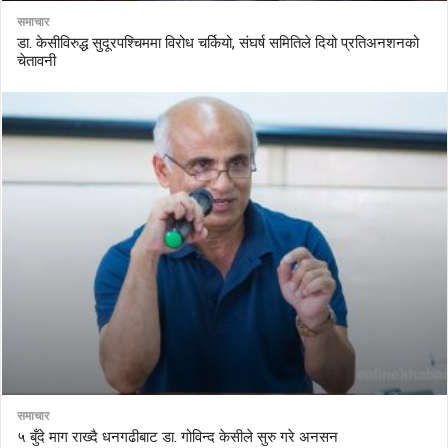
समाचार
डा. केसीविरुद्ध सुदूरपश्चिममा विरोध चर्कियो, संघर्ष समितिले दियो प्रतिअनशनको
चेतावनी
समाचार
५ बुँदे माग राख्दै धनगढीबाट डा. गोविन्द केसीले सुरु गरे अनसन