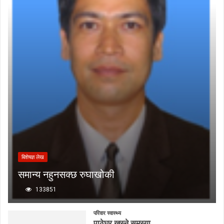
बिशेषज्ञ लेख
समान्य नहुनसक्छ रुघाखोकी
133851
परिवार स्वास्थ्य
पाठेघर खस्ने समस्या