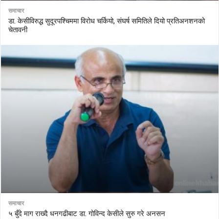
समाचार
डा. केसीविरुद्ध सुदूरपश्चिममा विरोध चर्कियो, संघर्ष समितिले दियो प्रतिअनशनको
चेतावनी
समाचार
५ बुँदे माग राख्दै धनगढीबाट डा. गोविन्द केसीले सुरु गरे अनसन