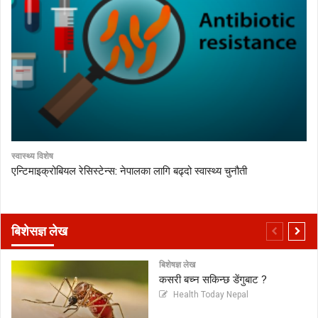
स्वास्थ्य विशेष
एन्टिमाइक्रोबियल रेसिस्टेन्स: नेपालका लागि बढ्दो स्वास्थ्य चुनौती
बिशेसज्ञ लेख
बिशेषज्ञ लेख
कसरी बच्न सकिन्छ डेंगुबाट ?
Health Today Nepal