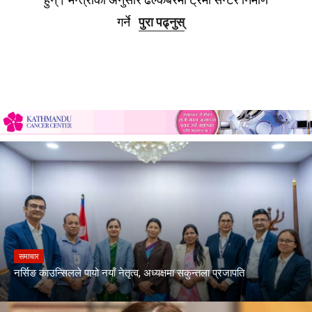
गर्ने
पुरा पढ्नुस्
समाचार
नर्सिङ काउन्सिलले पायो नयाँ नेतृत्व, अध्यक्षमा सकुन्तला प्रजापति