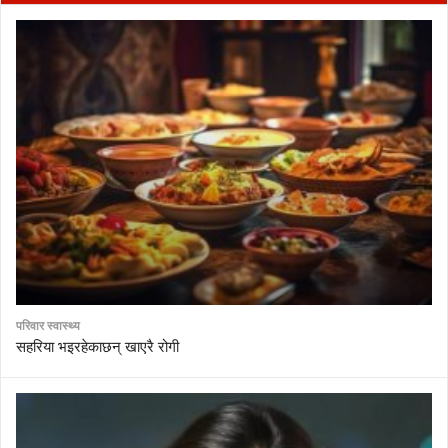
परिवार स्वास्थ्य
सहरिया भइरहेकाछन् खाएरै रोगी