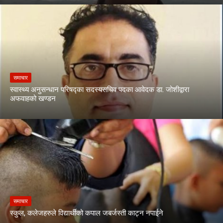
समाचार
स्वास्थ्य अनुसन्धान परिषद्का सदस्यसचिव पदका आवेदक डा. जोशीद्वारा
अफवाहको खण्डन
समाचार
स्कुल, कलेजहरुले विद्यार्थीको कपाल जबर्जस्ती काट्न नपाईने