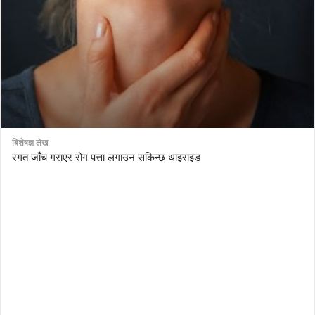
बिशेषज्ञ लेख
रगत जाँच गराएर रोग पत्ता लगाउन सकिन्छ थाइराइड
AutoDesk eagle
serial number Corel video studio x9
ZBrush kuyhaa
driver toolkit non scarica
avast password license key
license avast secureline vpn 2018