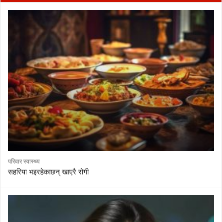
परिवार स्वास्थ्य
सहरिया भइरहेकाछन् खाएरै रोगी