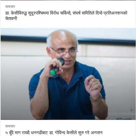
समाचार
डा. केसीविरुद्ध सुदूरपश्चिममा विरोध चर्कियो, संघर्ष समितिले दियो प्रतिअनशनको
चेतावनी
समाचार
५ बुँदे माग राख्दै धनगढीबाट डा. गोविन्द केसीले सुरु गरे अनसन