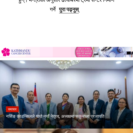
गर्ने
पुरा पढ्नुस्
समाचार
नर्सिङ काउन्सिलले पायो नयाँ नेतृत्व, अध्यक्षमा सकुन्तला प्रजापति