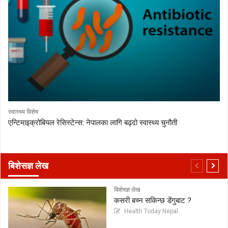
स्वास्थ्य विशेष
एन्टिमाइक्रोबियल रेसिस्टेन्स: नेपालका लागि बढ्दो स्वास्थ्य चुनौती
बिशेसज्ञ लेख
बिशेषज्ञ लेख
कसरी बच्न सकिन्छ डेंगुबाट ?
Health Today Nepal