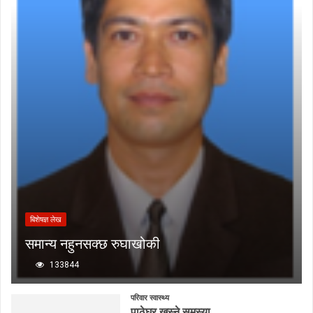
बिशेषज्ञ लेख
समान्य नहुनसक्छ रुघाखोकी
133844
परिवार स्वास्थ्य
पाठेघर खस्ने समस्या