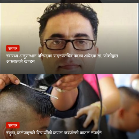
समाचार
स्वास्थ्य अनुसन्धान परिषद्का सदस्यसचिव पदका आवेदक डा. जोशीद्वारा
अफवाहको खण्डन
समाचार
स्कुल, कलेजहरुले विद्यार्थीको कपाल जबर्जस्ती काट्न नपाईने