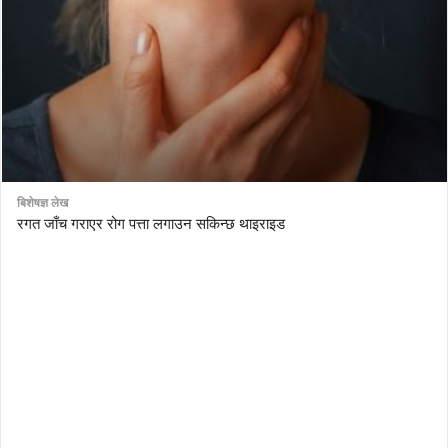
बिशेषज्ञ लेख
रगत जाँच गराएर रोग पत्ता लगाउन सकिन्छ थाइराइड
AutoDesk eagle
serial number Corel video studio x9
ZBrush kuyhaa
driver toolkit non scarica
avast password license key
license avast secureline vpn 2018