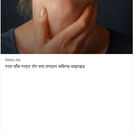
बिशेषज्ञ लेख
रगत जाँच गराएर रोग पत्ता लगाउन सकिन्छ थाइराइड
AutoDesk eagle
serial number Corel video studio x9
ZBrush kuyhaa
driver toolkit non scarica
avast password license key
license avast secureline vpn 2018