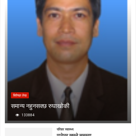
बिशेषज्ञ लेख
समान्य नहुनसक्छ रुघाखोकी
133884
परिवार स्वास्थ्य
पाठेघर खस्ने समस्या