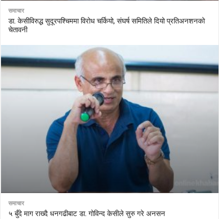
समाचार
डा. केसीविरुद्ध सुदूरपश्चिममा विरोध चर्कियो, संघर्ष समितिले दियो प्रतिअनशनको
चेतावनी
समाचार
५ बुँदे माग राख्दै धनगढीबाट डा. गोविन्द केसीले सुरु गरे अनसन