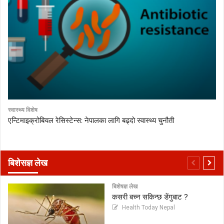
स्वास्थ्य विशेष
एन्टिमाइक्रोबियल रेसिस्टेन्स: नेपालका लागि बढ्दो स्वास्थ्य चुनौती
बिशेसज्ञ लेख
बिशेषज्ञ लेख
कसरी बच्न सकिन्छ डेंगुबाट ?
Health Today Nepal