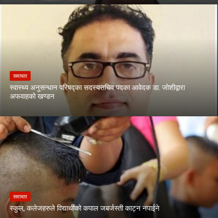
समाचार
स्वास्थ्य अनुसन्धान परिषद्का सदस्यसचिव पदका आवेदक डा. जोशीद्वारा
अफवाहको खण्डन
समाचार
स्कुल, कलेजहरुले विद्यार्थीको कपाल जबर्जस्ती काट्न नपाईने