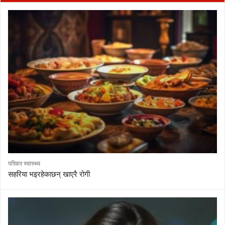
परिवार स्वास्थ्य
सहरिया भइरहेकाछन् खाएरै रोगी