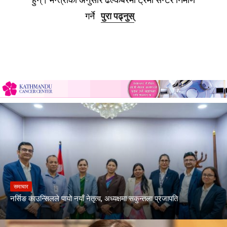
गर्ने
पुरा पढ्नुस्
समाचार
नर्सिङ काउन्सिलले पायो नयाँ नेतृत्व, अध्यक्षमा सकुन्तला प्रजापति