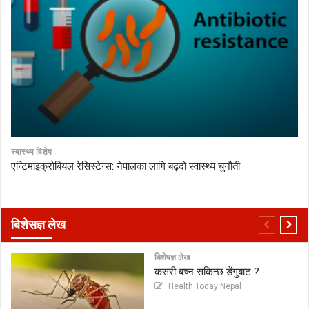
स्वास्थ्य विशेष
एन्टिमाइक्रोबियल रेसिस्टेन्स: नेपालका लागि बढ्दो स्वास्थ्य चुनौती
बिशेसज्ञ लेख
बिशेषज्ञ लेख
कसरी बच्न सकिन्छ डेंगुबाट ?
Health Today Nepal