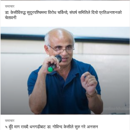
समाचार
डा. केसीविरुद्ध सुदूरपश्चिममा विरोध चर्कियो, संघर्ष समितिले दियो प्रतिअनशनको
चेतावनी
समाचार
५ बुँदे माग राख्दै धनगढीबाट डा. गोविन्द केसीले सुरु गरे अनसन