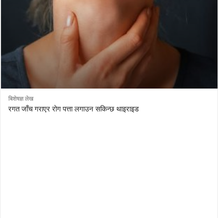
बिशेषज्ञ लेख
रगत जाँच गराएर रोग पत्ता लगाउन सकिन्छ थाइराइड
AutoDesk eagle
serial number Corel video studio x9
ZBrush kuyhaa
driver toolkit non scarica
avast password license key
license avast secureline vpn 2018