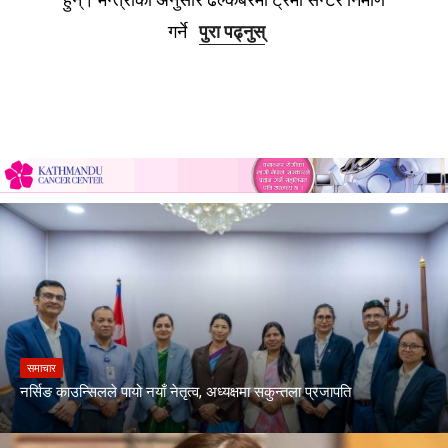
गर्ने
पुरा पढ्नुस्
समाचार
नर्सिङ काउन्सिलले पायो नयाँ नेतृत्व, अध्यक्षमा सकुन्तला प्रजापति