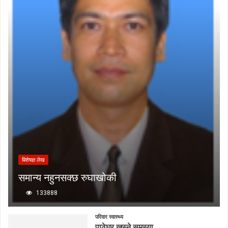
बिशेषज्ञ लेख
समान्य नहुनसक्छ रुघाखोकी
133888
परिवार स्वास्थ्य
पाठेघर खस्ने समस्या