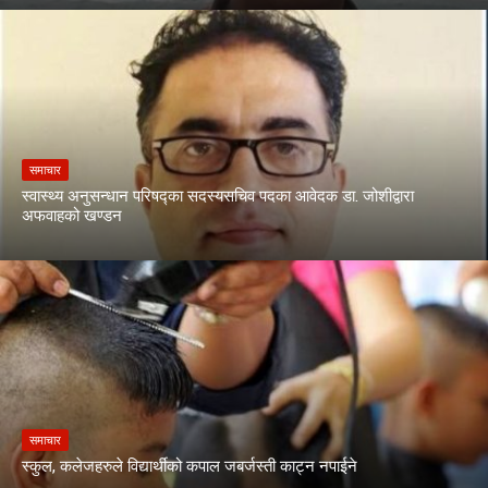
समाचार
स्वास्थ्य अनुसन्धान परिषद्का सदस्यसचिव पदका आवेदक डा. जोशीद्वारा
अफवाहको खण्डन
समाचार
स्कुल, कलेजहरुले विद्यार्थीको कपाल जबर्जस्ती काट्न नपाईने