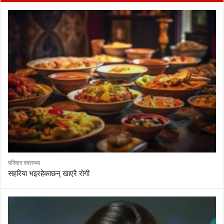
परिवार स्वास्थ्य
सहरिया भइरहेकाछन् खाएरै रोगी