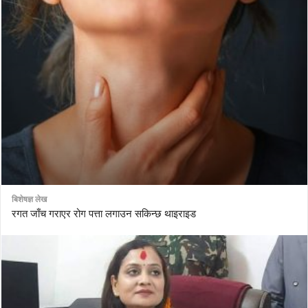
बिशेषज्ञ लेख
रगत जाँच गराएर रोग पत्ता लगाउन सकिन्छ थाइराइड