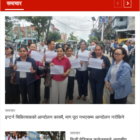
समाचार
समाचार
इन्टर्न चिकित्सकको आन्दोलन कायमै, माग पूरा नभएसम्म आन्दोलन नरोकिने
समाचार
निजी मेडिकल कलेजहरुले आवासीय