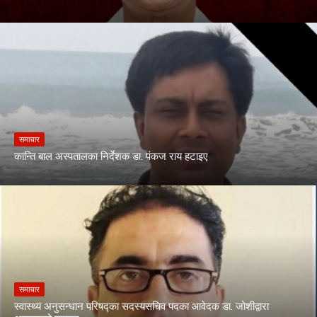
समाचार
कान्ति बाल अस्पतालका निर्देशक डा. पंकज राय हटाइए
समाचार
स्वास्थ्य अनुसन्धान परिषद्का सदस्यसचिव पदका आवेदक डा. जोशीद्वारा