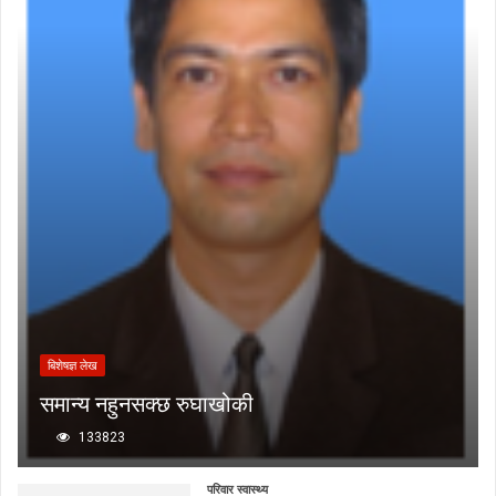
बिशेषज्ञ लेख
समान्य नहुनसक्छ रुघाखोकी
133823
परिवार स्वास्थ्य