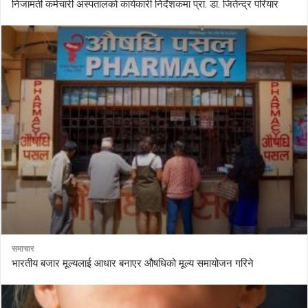
निजामती कर्मचारी अस्पतालको कार्यकारी निर्देशकमा प्रा. डा. जितेन्द्र परियार
समाचार
भारतीय बजार मूल्यलाई आधार बनाएर औषधिको मूल्य समायोजन गरिने