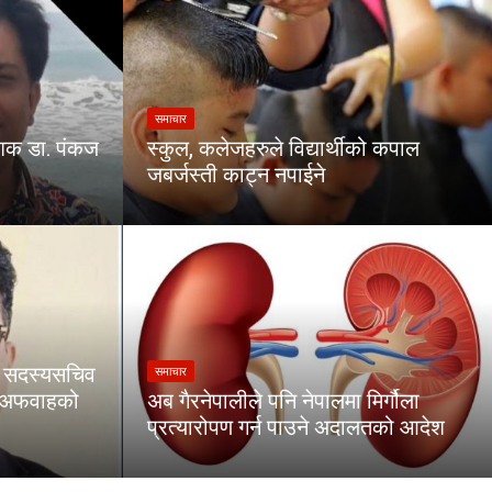
समाचार
ेशक डा. पंकज
स्कुल, कलेजहरुले विद्यार्थीको कपाल
जबर्जस्ती काट्न नपाईने
का सदस्यसचिव
समाचार
ा अफवाहको
अब गैरनेपालीले पनि नेपालमा मिर्गौला
प्रत्यारोपण गर्न पाउने अदालतको आदेश