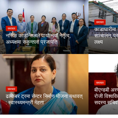
समाचार
काडाघारीमा 
समाचार
नर्सिङ काउन्सिलले पायो नयाँ नेतृत्व,
सञ्चालन, प्र
अध्यक्षमा सकुन्तला प्रजापति
लक्ष्य
समाचार
बीएन्डबी अस्
समाचार
ढल्केबर ट्रमा सेन्टर निर्माण योजना यथावत्
रोजी विश्वव
: स्वास्थ्यमन्त्री मेहता
सदस्य सचिव 