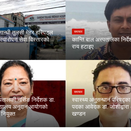
गान्धी तुलसी मेहर हस्पिटल
समाचार
त्यारोपण सेवा विस्तारको
कान्ति बाल अस्पतालका निर्द
राय हटाइए
समाचार
पतालकी नर्सिङ निर्देशक डा.
स्वास्थ्य अनुसन्धान परिषद्
िद्यालय अनुदान आयोगको
पदका आवेदक डा. जोशीद्वार
नियुक्त
खण्डन