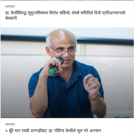
समाचार
डा. केसीविरुद्ध सुदूरपश्चिममा विरोध चर्कियो, संघर्ष समितिले दियो प्रतिअनशनको
चेतावनी
समाचार
५ बुँदे माग राख्दै धनगढीबाट डा. गोविन्द केसीले सुरु गरे अनसन