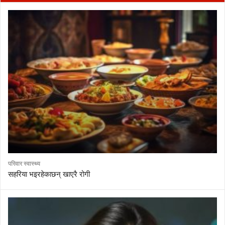
परिवार स्वास्थ्य
सहरिया भइरहेकाछन् खाएरै रोगी