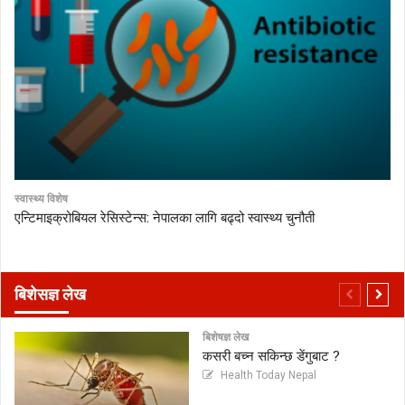
स्वास्थ्य विशेष
एन्टिमाइक्रोबियल रेसिस्टेन्स: नेपालका लागि बढ्दो स्वास्थ्य चुनौती
बिशेसज्ञ लेख
बिशेषज्ञ लेख
कसरी बच्न सकिन्छ डेंगुबाट ?
Health Today Nepal