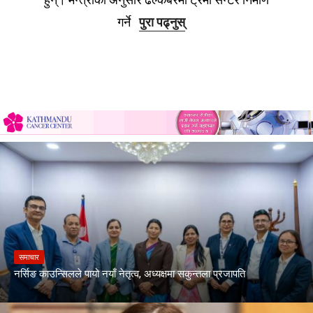
गर्ने
पुरा पढ्नुस्
समाचार
नर्सिङ काउन्सिलले पायो नयाँ नेतृत्व, अध्यक्षमा सकुन्तला प्रजापति