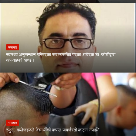
समाचार
स्वास्थ्य अनुसन्धान परिषद्का सदस्यसचिव पदका आवेदक डा. जोशीद्वारा
अफवाहको खण्डन
समाचार
स्कुल, कलेजहरुले विद्यार्थीको कपाल जबर्जस्ती काट्न नपाईने