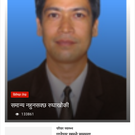
बिशेषज्ञ लेख
समान्य नहुनसक्छ रुघाखोकी
133861
परिवार स्वास्थ्य
पाठेघर खस्ने समस्या