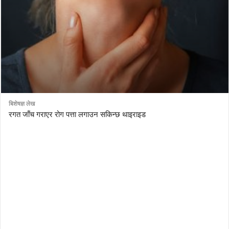
बिशेषज्ञ लेख
रगत जाँच गराएर रोग पत्ता लगाउन सकिन्छ थाइराइड
AutoDesk eagle
serial number Corel video studio x9
ZBrush kuyhaa
driver toolkit non scarica
avast password license key
license avast secureline vpn 2018