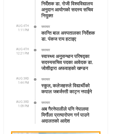
निर्देशक डा. रोजी विश्वविद्यालय
अनुदान आयोगको सदस्य सचिव
नियुक्त
AUG 4TH
समाचार
1:11 PM
कान्ति बाल अस्पतालका निर्देशक
डा. पंकज राय हटाइए
AUG 4TH
समाचार
12:21 PM
स्वास्थ्य अनुसन्धान परिषद्का
सदस्यसचिव पदका आवेदक डा.
जोशीद्वारा अफवाहको खण्डन
AUG 3RD
समाचार
1:44 PM
स्कुल, कलेजहरुले विद्यार्थीको
कपाल जबर्जस्ती काट्न नपाईने
AUG 3RD
समाचार
1:09 PM
अब गैरनेपालीले पनि नेपालमा
मिर्गौला प्रत्यारोपण गर्न पाउने
अदालतको आदेश