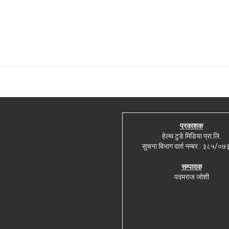
प्रकाशक
हेल्थ टुडे मिडिया प्रा.लि.
सुचना बिभाग दर्ता नम्बर : ३८५/०
सम्पादक
पदमराज जोशी