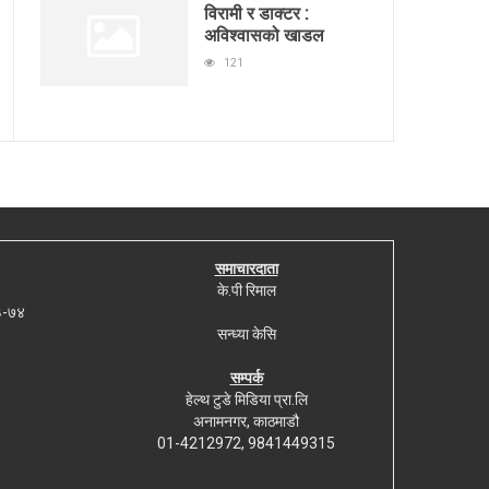
विरामी र डाक्टर :
अविश्वासको खाडल
121
समाचारदाता
के.पी रिमाल
७३-७४
सन्ध्या केसि
सम्पर्क
हेल्थ टुडे मिडिया प्रा.लि
अनामनगर, काठमाडौ
01-4212972, 9841449315