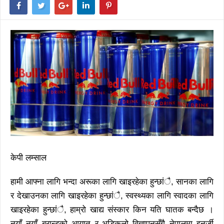
केपी लम्साल
हामी आफ्ना लागि भन्दा अरूका लागि खाइरहेका हुन्छांै, सानका लागि
र देखाउनका लागि खाइरहेका हुन्छांै, स्वस्थ्यका लागि स्वादका लागि
खाइरहेका हुन्छांै, हाम्रो खाद्य संस्कार किन यति घातक बन्दैछ ।
नयाँ नयाँ ब्रान्डको आयात र भड्किलो विज्ञापनसँगै नेपालमा इनर्जी