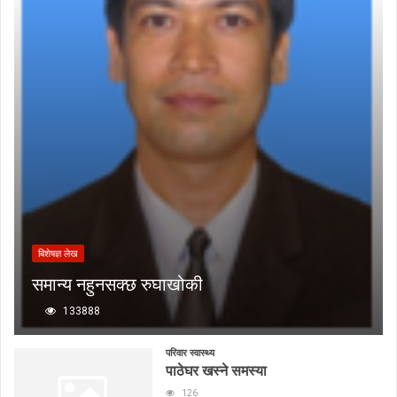
बिशेषज्ञ लेख
समान्य नहुनसक्छ रुघाखोकी
133888
परिवार स्वास्थ्य
पाठेघर खस्ने समस्या
126