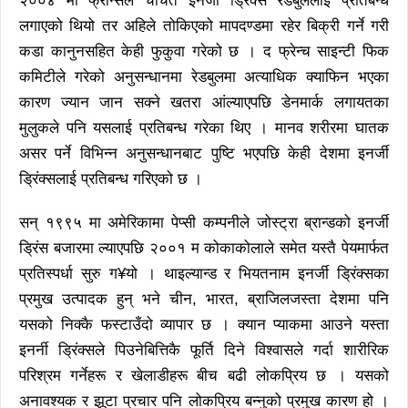
२००४ मा फ्रान्सले चर्चित इनर्जी ड्रिंक्स रेडबुललाई प्रतिबन्ध
लगाएको थियो तर अहिले तोकिएको मापदण्डमा रहेर बिक्री गर्ने गरी
कडा कानुनसहित केही फुकुवा गरेको छ । द फ्रेन्च साइन्टी फिक
कमिटीले गरेको अनुसन्धानमा रेडबुलमा अत्याधिक क्याफिन भएका
कारण ज्यान जान सक्ने खतरा आंल्याएपछि डेनमार्क लगायतका
मुलुकले पनि यसलाई प्रतिबन्ध गरेका थिए । मानव शरीरमा घातक
असर पर्ने विभिन्न अनुसन्धानबाट पुष्टि भएपछि केही देशमा इनर्जी
ड्रिंक्सलाई प्रतिबन्ध गरिएको छ ।
सन् १९९५ मा अमेरिकामा पेप्सी कम्पनीले जोस्ट्रा ब्रान्डको इनर्जी
ड्रिंस बजारमा ल्याएपछि २००१ म कोकाकोलाले समेत यस्तै पेयमार्फत
प्रतिस्पर्धा सुरु ग¥यो । थाइल्यान्ड र भियतनाम इनर्जी ड्रिंक्सका
प्रमुख उत्पादक हुन् भने चीन, भारत, ब्राजिलजस्ता देशमा पनि
यसको निक्कै फस्टाउँदो व्यापार छ । क्यान प्याकमा आउने यस्ता
इनर्नी ड्रिंक्सले पिउनेबित्तिकै फूर्ति दिने विश्वासले गर्दा शारीरिक
परिश्रम गर्नेहरू र खेलाडीहरू बीच बढी लोकप्रिय छ । यसको
अनावश्यक र झूटा प्रचार पनि लोकप्रिय बन्नुको प्रमुख कारण हो ।