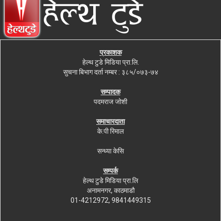
प्रकाशक
हेल्थ टुडे मिडिया प्रा.लि.
सुचना बिभाग दर्ता नम्बर : ३८५/०७३-७४
सम्पादक
पदमराज जोशी
समाचारदाता
के.पी रिमाल
सन्ध्या केसि
सम्पर्क
हेल्थ टुडे मिडिया प्रा.लि
अनामनगर, काठमाडौ
01-4212972, 9841449315