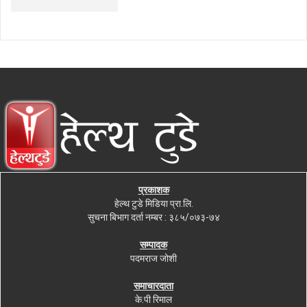
प्रकाशक
हेल्थ टुडे मिडिया प्रा.लि.
सुचना बिभाग दर्ता नम्बर : ३८५/०७३-७४
सम्पादक
पदमराज जोशी
समाचारदाता
के.पी रिमाल