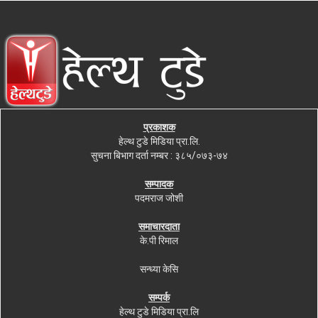
प्रकाशक
हेल्थ टुडे मिडिया प्रा.लि.
सुचना बिभाग दर्ता नम्बर : ३८५/०७३-७४
सम्पादक
पदमराज जोशी
समाचारदाता
के.पी रिमाल
सन्ध्या केसि
सम्पर्क
हेल्थ टुडे मिडिया प्रा.लि