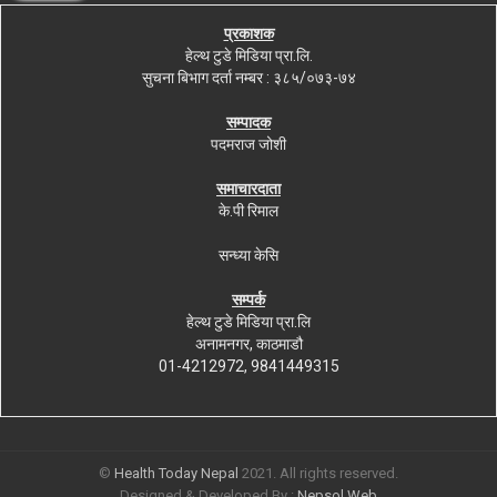
प्रकाशक
हेल्थ टुडे मिडिया प्रा.लि.
सुचना बिभाग दर्ता नम्बर : ३८५/०७३-७४
सम्पादक
पदमराज जोशी
समाचारदाता
के.पी रिमाल
सन्ध्या केसि
सम्पर्क
हेल्थ टुडे मिडिया प्रा.लि
अनामनगर, काठमाडौ
01-4212972, 9841449315
©
Health Today Nepal
2021. All rights reserved.
Designed & Developed By :
Nepsol Web