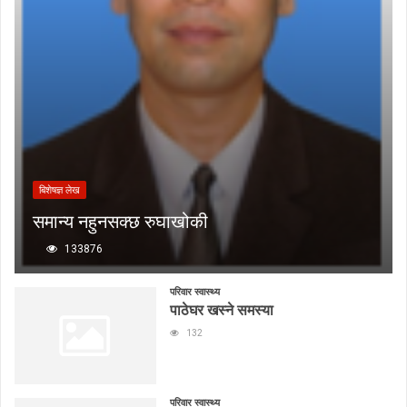
बिशेषज्ञ लेख
समान्य नहुनसक्छ रुघाखोकी
133876
परिवार स्वास्थ्य
पाठेघर खस्ने समस्या
132
परिवार स्वास्थ्य