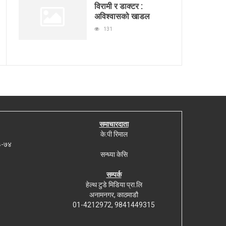
विरामी र डाक्टर :
अविश्वासको खाडल
131
समाचारदाता
के.पी रिमाल
७३-७४
सन्ध्या केसि
सम्पर्क
हेल्थ टुडे मिडिया प्रा.लि
अनामनगर, काठमाडौ
01-4212972, 9841449315