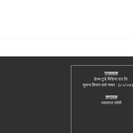
प्रकाशक
हेल्थ टुडे मिडिया प्रा.लि.
सुचना बिभाग दर्ता नम्बर : ३८५/०
सम्पादक
पदमराज जोशी