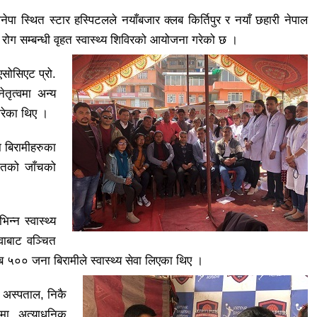
ा स्थित स्टार हस्पिटलले नयाँबजार क्लब किर्तिपुर र नयाँ छहारी नेपाल
ला रोग सम्बन्धी वृहत स्वास्थ्य शिविरको आयोजना गरेको छ ।
एसोसिएट प्रो.
तृत्वमा अन्य
 गरेका थिए ।
ा बिरामीहरुका
रगतको जाँचको
न्न स्वास्थ्य
वाबाट वञ्चित
 ५०० जना बिरामीले स्वास्थ्य सेवा लिएका थिए ।
त अस्पताल, निकै
मा, अत्याधुनिक