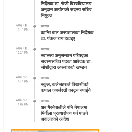
निर्देशक डा. रोजी विश्वविद्यालय
अनुदान आयोगको सदस्य सचिव
नियुक्त
AUG 4TH
समाचार
1:11 PM
कान्ति बाल अस्पतालका निर्देशक
डा. पंकज राय हटाइए
AUG 4TH
समाचार
12:21 PM
स्वास्थ्य अनुसन्धान परिषद्का
सदस्यसचिव पदका आवेदक डा.
जोशीद्वारा अफवाहको खण्डन
AUG 3RD
समाचार
1:44 PM
स्कुल, कलेजहरुले विद्यार्थीको
कपाल जबर्जस्ती काट्न नपाईने
AUG 3RD
समाचार
1:09 PM
अब गैरनेपालीले पनि नेपालमा
मिर्गौला प्रत्यारोपण गर्न पाउने
अदालतको आदेश