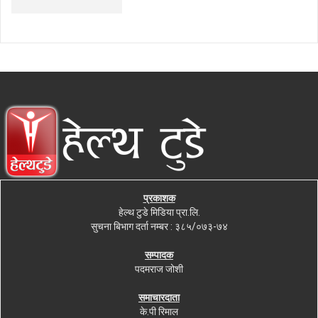
प्रकाशक
हेल्थ टुडे मिडिया प्रा.लि.
सुचना बिभाग दर्ता नम्बर : ३८५/०७३-७४
सम्पादक
पदमराज जोशी
समाचारदाता
के.पी रिमाल