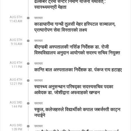
ढल्केबर ट्रमा सेन्टर निर्माण योजना यथावत् :
स्वास्थ्यमन्त्री मेहता
AUG 5TH
समाचार
11:43 AM
काडाघारीमा गान्धी तुलसी मेहर हस्पिटल सञ्चालन,
प्रत्यारोपण सेवा विस्तारको लक्ष्य
AUG 5TH
समाचार
9:16 AM
बीएन्डबी अस्पतालकी नर्सिङ निर्देशक डा. रोजी
विश्वविद्यालय अनुदान आयोगको सदस्य सचिव नियुक्त
AUG 4TH
समाचार
1:11 PM
कान्ति बाल अस्पतालका निर्देशक डा. पंकज राय हटाइए
AUG 4TH
समाचार
12:21 PM
स्वास्थ्य अनुसन्धान परिषद्का सदस्यसचिव पदका
आवेदक डा. जोशीद्वारा अफवाहको खण्डन
AUG 3RD
समाचार
1:44 PM
स्कुल, कलेजहरुले विद्यार्थीको कपाल जबर्जस्ती काट्न
नपाईने
AUG 3RD
समाचार
1:09 PM