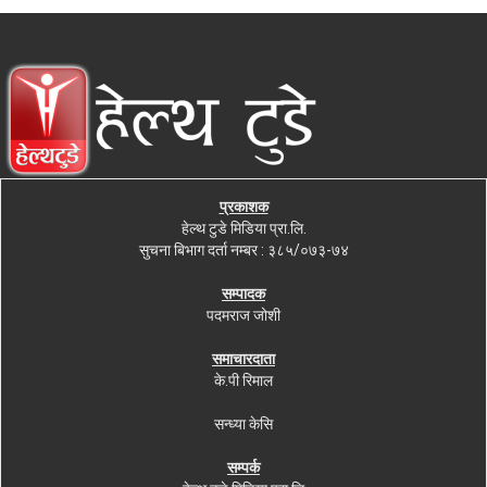
प्रकाशक
हेल्थ टुडे मिडिया प्रा.लि.
सुचना बिभाग दर्ता नम्बर : ३८५/०७३-७४
सम्पादक
पदमराज जोशी
समाचारदाता
के.पी रिमाल
सन्ध्या केसि
सम्पर्क