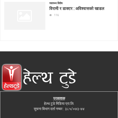
स्वास्थ्य विशेष
विरामी र डाक्टर : अविश्वासको खाडल
116
प्रकाशक
हेल्थ टुडे मिडिया प्रा.लि.
सुचना बिभाग दर्ता नम्बर : ३८५/०७३-७४