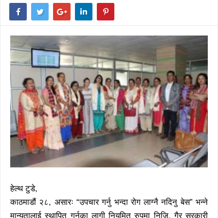
हेल्थ टुडे,
काठमाडौं २८, असारः “उपचार गर्नु भन्दा रोग लाग्नै नदिनु बेस” भन्ने
मान्यतालाई स्थापित गर्नका लागी नियमित रुपमा निजि, गैर सरकारी