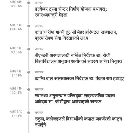
AUG 6TH
समाचार
4:15 AM
ढल्केबर ट्रमा सेन्टर निर्माण योजना यथावत् :
स्वास्थ्यमन्त्री मेहता
AUG 5TH
समाचार
11:43 AM
काडाघारीमा गान्धी तुलसी मेहर हस्पिटल सञ्चालन,
प्रत्यारोपण सेवा विस्तारको लक्ष्य
AUG 5TH
समाचार
9:16 AM
बीएन्डबी अस्पतालकी नर्सिङ निर्देशक डा. रोजी
विश्वविद्यालय अनुदान आयोगको सदस्य सचिव नियुक्त
AUG 4TH
समाचार
1:11 PM
कान्ति बाल अस्पतालका निर्देशक डा. पंकज राय हटाइए
AUG 4TH
समाचार
12:21 PM
स्वास्थ्य अनुसन्धान परिषद्का सदस्यसचिव पदका
आवेदक डा. जोशीद्वारा अफवाहको खण्डन
AUG 3RD
समाचार
1:44 PM
स्कुल, कलेजहरुले विद्यार्थीको कपाल जबर्जस्ती काट्न
नपाईने