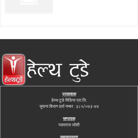
प्रकाशक
हेल्थ टुडे मिडिया प्रा.लि.
सुचना बिभाग दर्ता नम्बर : ३८५/०७३-७४
सम्पादक
पदमराज जोशी
समाचारदाता