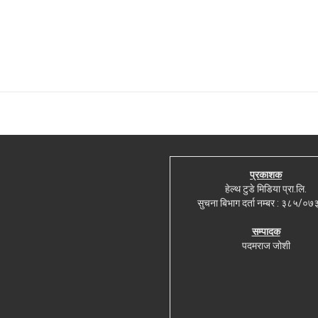
प्रकाशक
हेल्थ टुडे मिडिया प्रा.लि.
सुचना बिभाग दर्ता नम्बर : ३८५/०
सम्पादक
पदमराज जोशी