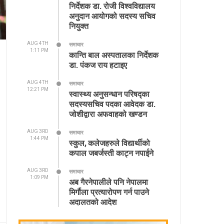
निर्देशक डा. रोजी विश्वविद्यालय
अनुदान आयोगको सदस्य सचिव
नियुक्त
AUG 4TH
समाचार
1:11 PM
कान्ति बाल अस्पतालका निर्देशक
डा. पंकज राय हटाइए
AUG 4TH
समाचार
12:21 PM
स्वास्थ्य अनुसन्धान परिषद्का
सदस्यसचिव पदका आवेदक डा.
जोशीद्वारा अफवाहको खण्डन
AUG 3RD
समाचार
1:44 PM
स्कुल, कलेजहरुले विद्यार्थीको
कपाल जबर्जस्ती काट्न नपाईने
AUG 3RD
समाचार
1:09 PM
अब गैरनेपालीले पनि नेपालमा
मिर्गौला प्रत्यारोपण गर्न पाउने
अदालतको आदेश