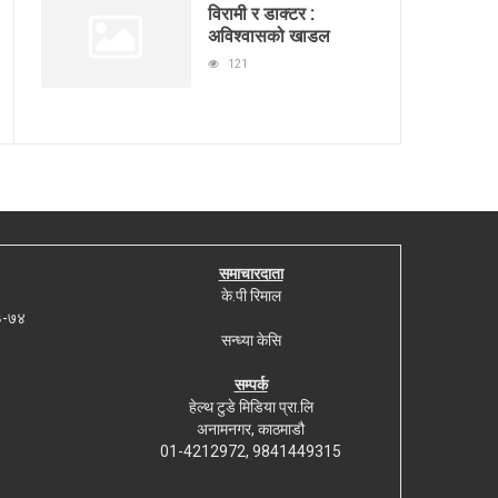
विरामी र डाक्टर :
अविश्वासको खाडल
121
समाचारदाता
के.पी रिमाल
७३-७४
सन्ध्या केसि
सम्पर्क
हेल्थ टुडे मिडिया प्रा.लि
अनामनगर, काठमाडौ
01-4212972, 9841449315