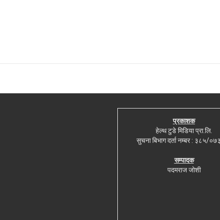
प्रकाशक
हेल्थ टुडे मिडिया प्रा.लि.
सुचना बिभाग दर्ता नम्बर : ३८५/०
सम्पादक
पदमराज जोशी