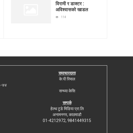
विरामी र डाक्टर :
अविश्वासको खाडल
114
समाचारदाता
के.पी रिमाल
७३-७४
सन्ध्या केसि
सम्पर्क
हेल्थ टुडे मिडिया प्रा.लि
अनामनगर, काठमाडौ
01-4212972, 9841449315