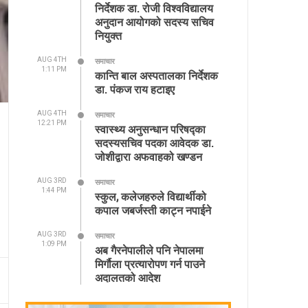
निर्देशक डा. रोजी विश्वविद्यालय
अनुदान आयोगको सदस्य सचिव
नियुक्त
AUG 4TH
समाचार
1:11 PM
कान्ति बाल अस्पतालका निर्देशक
डा. पंकज राय हटाइए
AUG 4TH
समाचार
12:21 PM
स्वास्थ्य अनुसन्धान परिषद्का
सदस्यसचिव पदका आवेदक डा.
जोशीद्वारा अफवाहको खण्डन
AUG 3RD
समाचार
1:44 PM
स्कुल, कलेजहरुले विद्यार्थीको
कपाल जबर्जस्ती काट्न नपाईने
AUG 3RD
समाचार
1:09 PM
अब गैरनेपालीले पनि नेपालमा
मिर्गौला प्रत्यारोपण गर्न पाउने
अदालतको आदेश